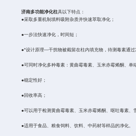
济南多功能净化柱
具以下特点：
●采取多重机制填料吸附杂质并快速萃取净化；
●一步法快速净化，时间短；
●*设计原理—干扰物被截留在柱内填充物，待测毒素通过
●可同时净化多种毒素：黄曲霉毒素、玉米赤霉烯酮、单端
●稳定性好；
●回收率高；
●可以用于检测黄曲霉毒素、玉米赤霉烯酮、呕吐毒素、雪腐镰
●适用于食品、粮食饲料、饮料、中药材等样品的净化。