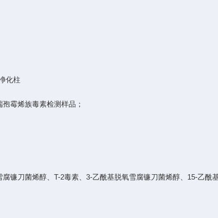
净化柱
孢霉烯族毒素检测样品；
刀菌烯醇、T-2毒素、3-乙酰基脱氧雪腐镰刀菌烯醇、15-乙酰