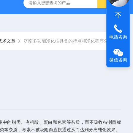
6*250mm/5um 5020-01732
大连依利特Hypersil ODS2 250*
电话咨询
技术文章
济南多功能净化柱具备的特点和净化程序分析
微信咨询
品中的脂类、有机酸、蛋白和色素等杂质，而不吸收待测目标
类等杂质，毒素不被吸附而直接通过从而达到分离纯化效果。