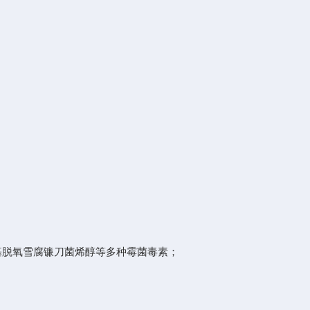
基脱氧雪腐镰刀菌烯醇等多种霉菌毒素；