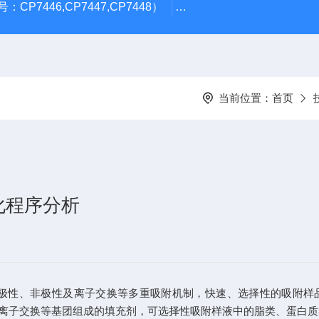
CP7446,CP7447,CP7448）
岛津GL Inertsil ODS-3 4.
当前位置：
首页
化程序分析
极性、非极性及离子交换等多重吸附机制，快速、选择性的吸附样
离子交换等基团组成的填充剂，可选择性吸附样液中的脂类、蛋白质