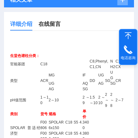
详细介绍
在线留言
生堂
色谱柱
分类：
电话咨询
C8,Phenyl,
N
C18+S
官能基团
C18
C1,CN
H2
CX
U
MG
IF
UG
G
类型
ACR
DD
SG
CR
UG
AQ
AG
SG
AG
SG
2
2
1～1
2～
1.5
2～
pH值范围
2～10
～
～
2～7
0
9
～10
10
9
8
单
类别
货号
规格
价
F00
SPOLAR C18 S5 4.
340
SPOLAR 普适经
806
6x150
0
济型
F00
SPOLAR C18 S5 4.
380