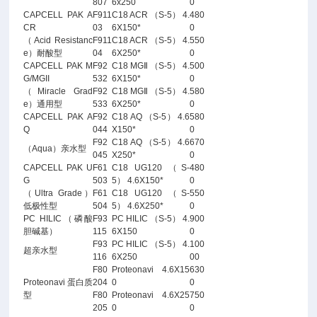
807
6x250
0
CAPCELL PAK A
F911
C18 ACR （S-5） 4.
480
CR
03
6X150*
0
（Acid Resistanc
F911
C18 ACR （S-5） 4.
550
e）耐酸型
04
6X250*
0
CAPCELL PAK M
F92
C18 MGⅡ （S-5） 4.
500
G/MGII
532
6X150*
0
（Miracle Grad
F92
C18 MGⅡ （S-5） 4.
580
e）通用型
533
6X250*
0
CAPCELL PAK A
F92
C18 AQ （S-5） 4.6
580
Q
044
X150*
0
F92
C18 AQ （S-5） 4.6
670
（Aqua）亲水型
045
X250*
0
CAPCELL PAK U
F61
C18 UG120 （S-
480
G
503
5） 4.6X150*
0
（Ultra Grade）
F61
C18 UG120 （S-
550
低极性型
504
5） 4.6X250*
0
PC HILIC（磷酸
F93
PC HILIC （S-5） 4.
900
胆碱基）
115
6X150
0
F93
PC HILIC （S-5） 4.
100
超亲水型
116
6X250
00
F80
Proteonavi 4.6X15
630
Proteonavi 蛋白质
204
0
0
型
F80
Proteonavi 4.6X25
750
205
0
0