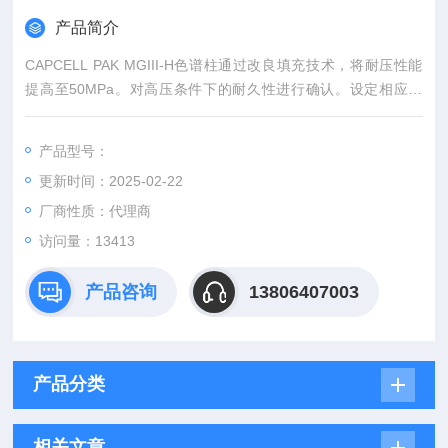
产品简介
CAPCELL PAK MGIII-H色谱柱通过改良填充技术，将耐压性能
提高至50MPa。对高压条件下的耐久性进行确认。设定相应流
速，使各色谱柱压力达到50MPa。横轴是进样次数，纵轴是理论
塔板数维持率。初次测定的萘理论塔板数为100%。卡赛帕克MG
产品型号：
III-H在600次进样后理论塔板数仍未降低，维持率为100%。
更新时间：2025-02-22
厂商性质：代理商
访问量：13413
产品咨询
13806407003
产品分类
相关文章