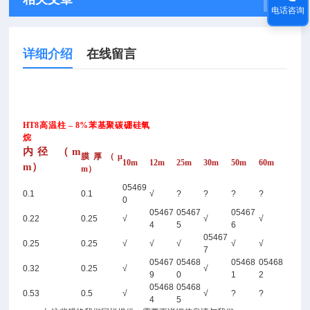
电话咨询
详细介绍
在线留言
HT8高温柱 – 8%苯基聚碳硼硅氧
烷
内径 （m
膜厚（μ
10m
12m
25m
30m
50m
60m
m）
m）
05469
0.1
0.1
√
?
?
?
?
0
05467
05467
05467
0.22
0.25
√
√
√
4
5
6
05467
0.25
0.25
√
√
√
√
√
7
05467
05468
05468
05468
0.32
0.25
√
√
9
0
1
2
05468
05468
0.53
0.5
√
√
?
?
4
5