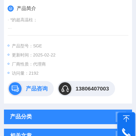
产品简介
· *的超高温柱；
· 适用于多氯联苯（PCB）分析；
产品型号：SGE
· 根据PCB邻位上取代基和沸点来分离；
更新时间：2025-02-22
· 操作温度： 0.1 – 1.0µm膜厚 -20°C - 360/370°C；
厂商性质：代理商
访问量：2192
· 无等同或相似产品。
产品咨询
13806407003
产品分类
相关文章