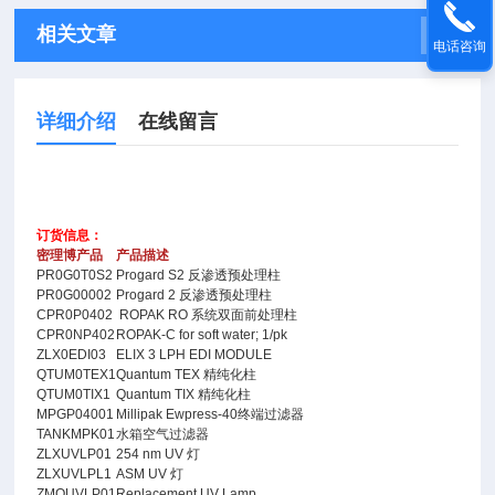
相关文章
电话咨询
详细介绍
在线留言
订货信息：
密理博产品
产品描述
PR0G0T0S2
Progard S2 反渗透预处理柱
PR0G00002
Progard 2 反渗透预处理柱
CPR0P0402
ROPAK RO 系统双面前处理柱
CPR0NP402
ROPAK-C for soft water; 1/pk
ZLX0EDI03
ELIX 3 LPH EDI MODULE
QTUM0TEX1
Quantum TEX 精纯化柱
QTUM0TIX1
Quantum TIX 精纯化柱
MPGP04001
Millipak Ewpress-40终端过滤器
TANKMPK01
水箱空气过滤器
ZLXUVLP01
254 nm UV 灯
ZLXUVLPL1
ASM UV 灯
ZMQUVLP01
Replacement UV Lamp