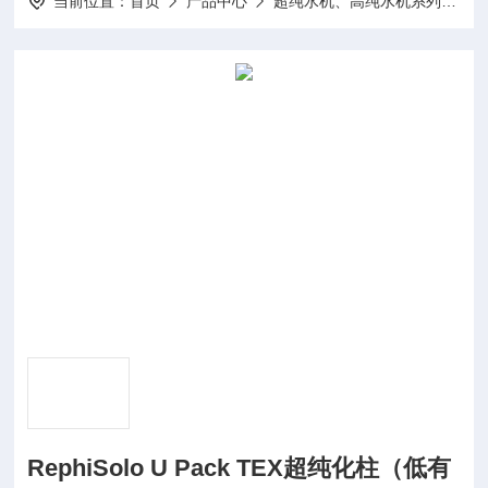
当前位置：
首页
产品中心
超纯水机、高纯水机系列
超
RephiSolo U Pack TEX超纯化柱（低有