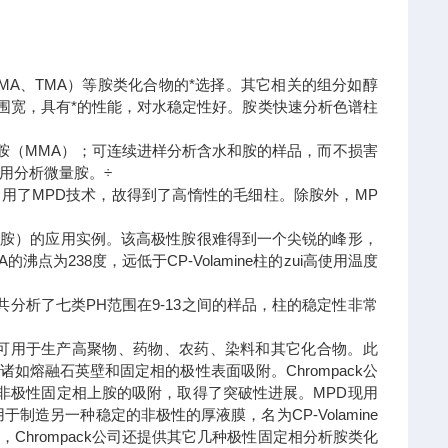
DMA、TMA）等胺类化合物的*选择。其它相关的组分如醇
分范围宽，具有*的性能，对水稳定性好。胺类快速分析色谱柱
甲胺（MMA）；可连续进样分析含水和胺的样品，而不损害
用分析微量胺。÷
由于使用了MPD技术，故得到了高惰性的毛细柱。除胺外，MP
-乙醇胺）的应用实例。该高极性胺很难得到一个尖锐的峰形，
AEEA的沸点为238度，远低于CP-Volamine柱的zui高使用温度
。共分析了七类PH范围在9-13之间的样品，柱的稳定性非常
可用于生产高聚物、药物、农药、染料和其它化合物。此
熔融石英壁和固定相的极性表面吸附。Chrompack公
工艺，能*消除非极性固定相上胺的吸附，取得了突破性进展。MPD现用
术也用于制造另一种稳定的非极性的厚液膜，名为CP-Volamine
hrompack公司还提供其它几种极性固定相分析胺类化