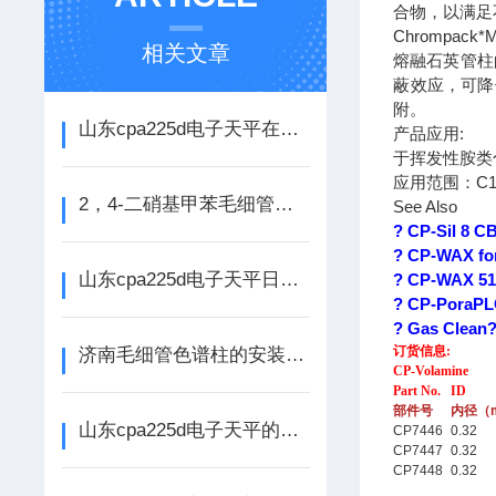
合物，以满足
Chromp
相关文章
熔融石英管柱
蔽效应，可降
附。
山东cpa225d电子天平在科学实验中的应用及其*性
产品应用:
于挥发性胺类
应用范围：C
2，4-二硝基甲苯毛细管色谱分析方法
See Also
? CP-Sil 8 CB
? CP-WAX for
山东cpa225d电子天平日常维护：清洁称盘、水平调节与长期停用保养
? CP-WAX 51 
? CP-PoraPLO
? Gas Clean? 
订货信息:
济南毛细管色谱柱的安装步骤和使用注意事项
CP-Volamine
Part No.
ID
部件号
内径（
山东cpa225d电子天平的使用环境和维护保养
CP7446
0.32
CP7447
0.32
CP7448
0.32