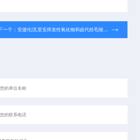
下一个：
安捷伦|瓦里安挥发性氧化物和卤代烃毛细管CP-Propox（货号：CP8100）