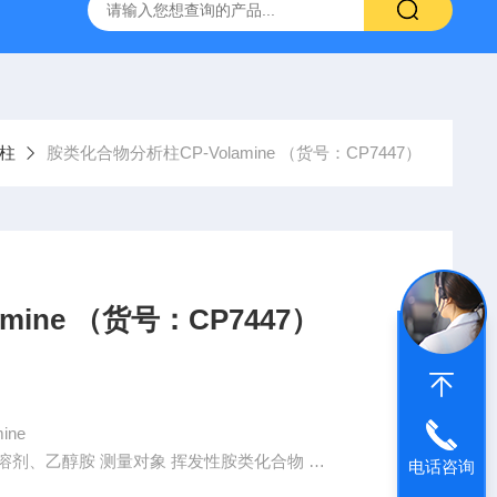
6*250mm/5um 5020-01732
大连依利特Hypersil ODS2 250*
柱
胺类化合物分析柱CP-Volamine （货号：CP7447）
mine （货号：CP7447）
mine
、溶剂、乙醇胺 测量对象 挥发性胺类化合物
电话咨询