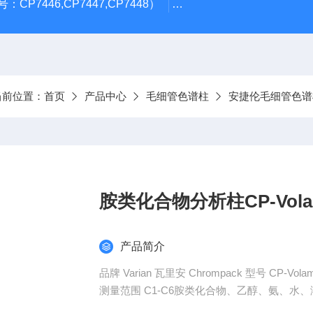
CP7446,CP7447,CP7448）
岛津GL Inertsil ODS-3 4.
当前位置：
首页
产品中心
毛细管色谱柱
安捷伦毛细管色谱
胺类化合物分析柱CP-Vola
产品简介
品牌 Varian 瓦里安 Chrompack 型号 CP-Vola
测量范围 C1-C6胺类化合物、乙醇、氨、水
控温范围 265（℃） 尺寸 0.32（mm）