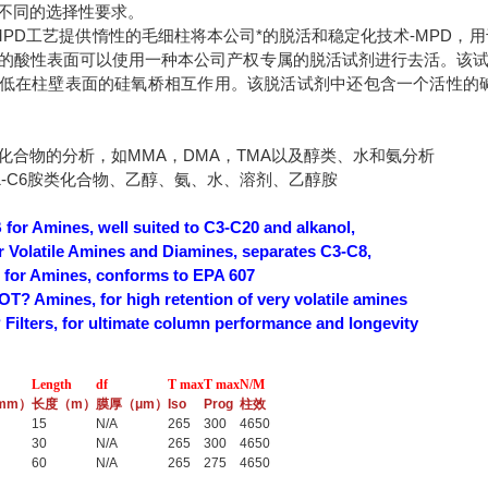
不同的选择性要求。
ack*MPD工艺提供惰性的毛细柱将本公司*的脱活和稳定化技术-MP
的酸性表面可以使用一种本公司产权专属的脱活试剂进行去活。该
低在柱壁表面的硅氧桥相互作用。该脱活试剂中还包含一个活性的
化合物的分析，如MMA，DMA，TMA以及醇类、水和氨分析
1-C6胺类化合物、乙醇、氨、水、溶剂、乙醇胺
 for Amines, well suited to C3-C20 and alkanol,
 Volatile Amines and Diamines, separates C3-C8,
for Amines, conforms to EPA 607
T? Amines, for high retention of very volatile amines
Filters, for ultimate column performance and longevity
Length
df
T max
T max
N/M
mm）
长度（m）
膜厚（μm）
Iso
Prog
柱效
15
N/A
265
300
4650
30
N/A
265
300
4650
60
N/A
265
275
4650