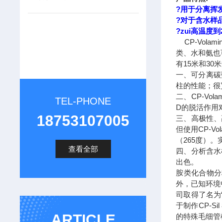
?用于分离挥
?对于含水样
?zui高温度到
CP-Vol
类、水和氨也
有15米和3
一、可分离碳
柱的性能；很
二、CP-V
TEL-PHONE
D的脱活作用
18753107005
三、高极性、
但使用CP-Vo
（265度）
查看全部
四、分析含水
出色。
胺类化合物分
外，已知环境
司取得了名为“多
于制作CP-S
ARTICLE
的特殊毛细管