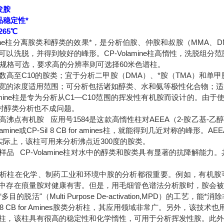
发胺
品稳定性*
265℃
amine柱分离胺类和醇类的效果*，是分析伯胺、仲胺和叔胺（MMA、
可以洗脱，并得到较好的峰形。CP-Volamine柱高惰性，洗脱组
0米规格可选，要求高的分辨率则可选择60米色谱柱。
数高至C10的胺类；宜于分析二甲胺（DMA）、*胺（TMA）和单
宽的浓度适用范围；可分析包括诸如醇类、水和氨等极性化合物；适
olamine柱是专为分析从C1—C10范围的挥发性有机胺而设计的。
对醇类分析也不成问题。
高沸点有机胺 应用号1584是这款高惰性柱对AEEA（2-胺乙基
lamine或CP-Sil 8 CB for amines柱，就能得到几近对称的峰形。
。实际上，该柱可用来分析沸点近300度的胺类。
样品 CP-Volamine柱对水中的醇类和胺类具有显著的抗降解能力
析柱在化学、制药工业和环境中胺的分析都很重要。例如，有机胺
中存在痕量胺对健康有害。但是，用毛细管色谱法分析胺时，胺会被诸如
目的脱活"（Multi Purpose De-activation,MPD）的
il 8 CB for Amines胺类分析柱，其应用领域非常广。另外，该技
柱，该柱具有很高的稳定性和化学惰性，可用于分析挥发性胺。此外，C