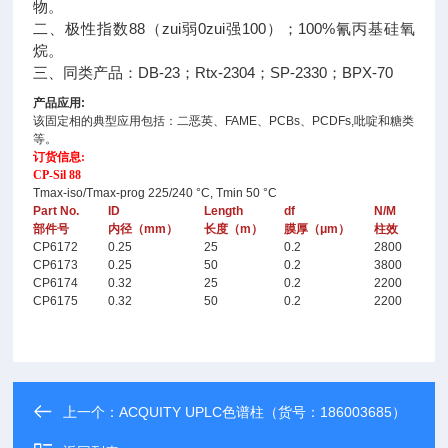
物。
二、极性指数88（zui弱0zui强100）；100%氰丙基硅氧
烷。
三、同类产品：DB-23；Rtx-2304；SP-2330；BPX-70
产品应用:
该固定相的典型应用包括：二恶英、FAME、PCBs、PCDFs,吡啶和糖类
等。
订货信息:
CP-Sil 88
Tmax-iso/Tmax-prog 225/240 °C, Tmin 50 °C
Part No.
ID
Length
df
N/M
部件号
内径（mm）
长度（m）
膜厚（μm）
柱效
CP6172
0.25
25
0.2
2800
CP6173
0.25
50
0.2
3800
CP6174
0.32
25
0.2
2200
CP6175
0.32
50
0.2
2200
上一个：
ACQUITY UPLC色谱柱（货号：186003685）