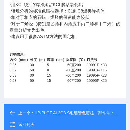
·用KCL脱活的氧化铝,*KCL脱活氧化铝
·轻烃分析的标准色谱柱选择：C1到C8烃类异构体
·相对于相应的石蜡，烯烃的保留能力较低
·对于二烯烃（特别是乙烯和丙烯流中丙二烯和丁二烯）的
定量分析尤为出色
·建议用于很多ASTM方法的固定相
订购信息:
内径（mm）
长度（m）
膜厚（μm）
温度限（℃）
订货号
0.25
30
5
-60至200
19091P-K33
0.32
50
8
-60至200
19091P-K15
0.53
30
15
-60至200
19095P-K23
0.53
50
15
-60至200
19095P-K25
上一个：
HP-PLOT AL2O3 S毛细管色谱柱（部件号：19091P-S33）安捷伦
返回列表