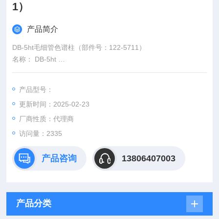
1）
产品简介
DB-5ht毛细管色谱柱（部件号：122-5711）
名称： DB-5ht
说明： 相似的固定相：HT5，Stx-5ht
色谱柱耐高温、聚酰亚胺涂层的熔融石英管高沸点组分可获得*的
产品型号：
峰形和更快速的洗脱
更新时间：2025-02-23
经过键合交联，可使用溶剂冲洗在柱流失、灵敏度和柱效方面都
经过严格的行业 QC 指标测试
厂商性质：代理商
访问量：2335
产品咨询
13806407003
产品分类