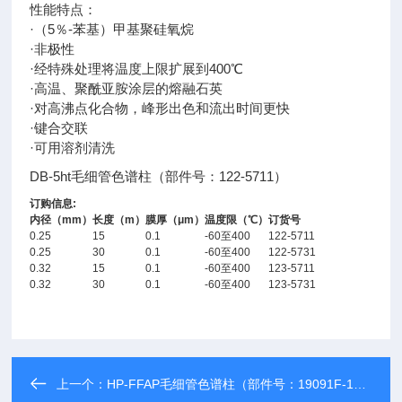
性能特点：
·（5％-苯基）甲基聚硅氧烷
·非极性
·经特殊处理将温度上限扩展到400℃
·高温、聚酰亚胺涂层的熔融石英
·对高沸点化合物，峰形出色和流出时间更快
·键合交联
·可用溶剂清洗
DB-5ht毛细管色谱柱（部件号：122-5711）
订购信息:
内径（mm）
长度（m）
膜厚（μm）
温度限（℃）
订货号
0.25
15
0.1
-60至400
122-5711
0.25
30
0.1
-60至400
122-5731
0.32
15
0.1
-60至400
123-5711
0.32
30
0.1
-60至400
123-5731
上一个：
HP-FFAP毛细管色谱柱（部件号：19091F-102）