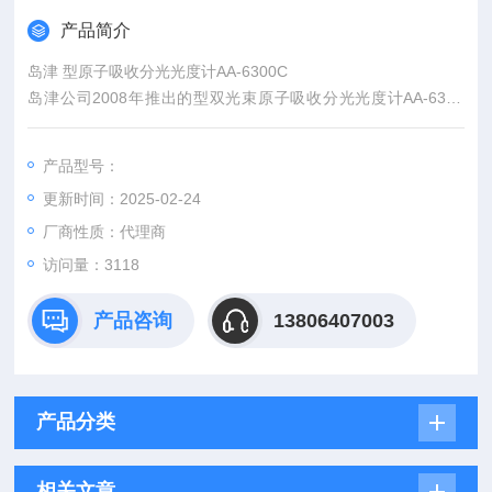
产品简介
岛津 型原子吸收分光光度计AA-6300C
岛津公司2008年推出的型双光束原子吸收分光光度计AA-6300
C，是目前市场上性能价格比Z高的产品！拥有进口仪器的品质，
国产仪器的价格！
产品型号：
AA-6300C采用质量更优的检测器，覆盖全波段范围，灵敏度更
更新时间：2025-02-24
高；火焰部分新增安全塞活动板，便以确认仪器安全状态；软件
继续升级，使用WizAArd 4.1新版本。
厂商性质：代理商
访问量：3118
产品咨询
13806407003
产品分类
相关文章