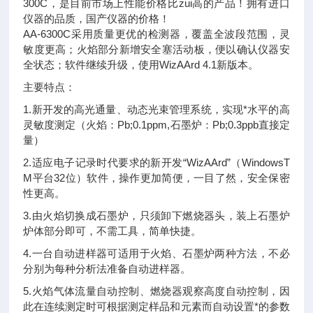
300C，是目前市场上性能价格比zui高的产品！拥有进口
仪器的品质，国产仪器的价格！
AA-6300C采用质量更优的检测器，覆盖全波段范围，灵
敏度更高；火焰部分新增安全塞活动板，便以确认仪器安
全状态；软件继续升级，使用WizAArd 4.1新版本。
主要特点：
1.新开发的高光通量、动态光束管理系统，实现*水平的高
灵敏度测定（火焰：Pb;0.1ppm,石墨炉：Pb;0.3ppb直接定
量）
2.适应电子记录时代要求的新开发“WizAArd”（WindowsT
M平台32位）软件，操作更加简便，一目了然，安全保密
性更高。
3.由火焰切换成石墨炉，只须卸下燃烧器头，装上石墨炉
炉体部分即可，不需工具，简单快捷。
4.一台自动进样器可适用于火焰、石墨炉两种方法，不必
分别为每种分析法准备自动进样器。
5.火焰气体流量自动控制、燃烧器观察高度自动控制，因
此在连续测定时可根据测定样品和元素而自动设置*的参数