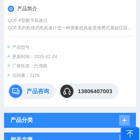
产品简介
QDF-6型数字风速仪
QDF系列热球式电风速计是一种测量低风速度便携式基础仪器。
广泛应用于采暖、通风、空气调节、气象、农业、冷藏、干燥、
劳动卫生调查等各个领域。需要测定室内外或模型的气流速度时
产品型号：
都可使用。测量范围0.05-5m/s,采用指针式显示，直观简洁。
更新时间：2025-02-24
厂商性质：代理商
访问量：2176
产品咨询
13806407003
产品分类
相关文章