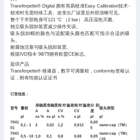
Transferpette® Digital 拥有简易校准Easy Calibration技术-
校准时无需特殊工具。改变出厂设置后外部清晰可见。
整个下半部枪身可121 °C （2 bar） 高压湿热灭菌。
独立吸头脱卸装置减少操作失误。
吸头脱卸帽的颜色与适配吸头颜色匹配可指示合适的吸
头。
耐腐蚀活塞与吸头脱卸装置。
根据IVD指令 98/79拥有欧盟CE标志。
提供产品
Transferpette® 移液器，数字可调量程，conformity资格认
证，附有性能认证证书
订货信息：
准确度
准确度
相对偏差
相对偏差
分刻
货号
量程
吸头类型
A
A
CV
CV
度
µl
≤± %
≤± µl
≤ %
≤ µl
µl
µl
7041
0,00
0,1 - 1
2
0,02
1,2
0,012
nano-cap（TM）
01
5
7041
nano-cap（TM）
0,5 - 10
1,0
0,1
0,8
0,08
0,05
02
/ 20