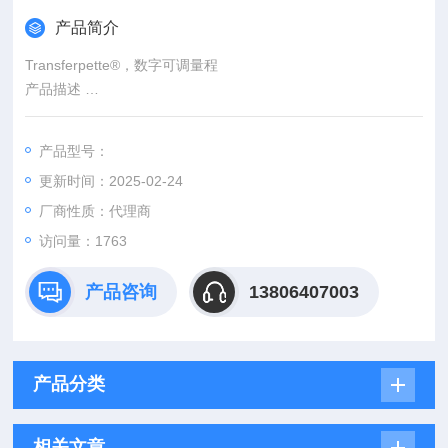
产品简介
Transferpette®，数字可调量程
产品描述
空气活塞式移液器Transferpette® Digital 根据人类手掌形状设计
*满足舒适性需求。侧方移液按钮可以减轻手部疲劳，尤其在进行
产品型号：
连续移液操作时。细长的枪身使得即使在Z细的容器中进行移液
更新时间：2025-02-24
操作也不需要去除枪头脱卸仓。吸头尖的设计可以适用IBRAND
吸头以及绝大多数主要生产商的吸头。
厂商性质：代理商
访问量：1763
产品咨询
13806407003
产品分类
相关文章