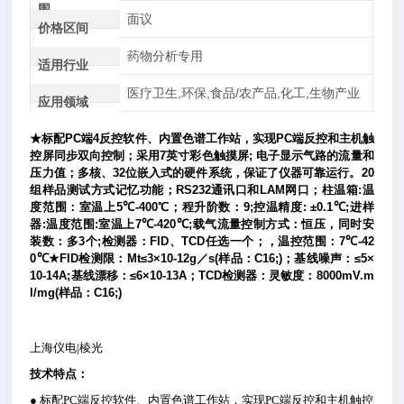
围
面议
价格区间
药物分析专用
适用行业
医疗卫生,环保,食品/农产品,化工,生物产业
应用领域
★
标配
PC
端
4
反控软件、内置色谱工作站，实现
PC
端反控和主机触
控屏同步双向控制；采用
7
英寸彩色触摸屏
;
电子显示气路的流量和
压力值；多核、
32
位嵌入式的硬件系统，保证了仪器可靠运行。
20
组样品测试方式记忆功能；
RS232
通讯口和
LAM
网口；柱温箱
:
温
度范围：室温上
5
℃
-400
℃
；程升阶数：
9;
控温精度
: ±0.1
℃
;
进样
器
:
温度范围
:
室温上
7
℃
-420
℃
;
载气流量控制方式：恒压，同时安
装数：多
3
个
;
检测器：
FID
、
TCD
任选一个；，温控范围：
7
℃
-42
0
℃★
FID
检测限：
Mt≤3×10-12g
／
s(
样品：
C16;)
；基线噪声：
≤5×
10-14A;
基线漂移：
≤6×10-13A
；
TCD
检测器：灵敏度：
8000mV.m
l/mg(
样品：
C16;)
上海仪电|棱光
技术特点：
● 标配PC端反控软件、内置色谱工作站，实现PC端反控和主机触控