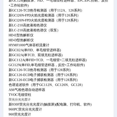
新GC128(触摸屏、FID、一毛细管柱进样器、EPC.EFC控制、反控
+工作站软件)
新GC126-TCD热导检测器（用于112A、126系列）
新GCl26N-FPD火焰光度检测器（用于126系列）
新GCl26N-FPD火焰光度检测器（用于128系列）
新LC-210高效液相色谱仪
新LC-210高效液相色谱仪（双泵）
HD-E型热解析仪
HD-D型热解析仪
HYMF1000气体容积流量计
新GCll2A(单FID、单毛细管进样器)
新GCll2A(单TCD、双填充柱进样器)
新GC112A(单FID+TCD、一毛细管+二填充柱进样器)
GCl12N(单FID,单毛细管进样器，反控+工作站软件)
新GC126-TCD热导检测器（用于128系列）
新GC126-ECD电子捕获检测器（用于126系列）
新GC126-ECD电子捕获检测器（用于128系列）
色谱追述软件（用于GC112N、GC126N、GC128）
AS6气相色谱自动进样器
TVOC毛细管柱
荧光分光光度计
新930F荧光分光光度计(触摸屏)(配电脑、打印机、软件)
960PC荧光分光光度计
960荧光光度计