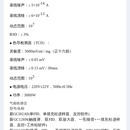
-14
基线噪声：≤ 5×
10
A
-13
基线漂移：≤ 6×
10
A
7
动态范围：
10
RSD
：≤ 3%
● 热导检测器（TCD）：
灵敏度：5000mV.ml / mg（正十六烷）
基线噪声：≤ 0.05 mV
基线漂移：≤ 0.15 mV / 30min
5
动态范围：
10
● 电源电压：220V±22V，50Hz±0.5Hz
● 功率：3000W
气相色谱仪
型号/名称
新GCl02AF(单FID、单填充柱进样器、反控软件)
新GC126N(触摸屏、双FID、双放大器、一毛细管+一填充柱进样
器、反控+工作站软件)