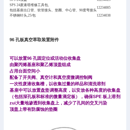
SPS 24废液塔维修工具包,
12234005
包括基座出口管、软管接头、垫圈、中心管、90度弯接头
不锈钢针头,25/包
12234038
96 孔板真空萃取装置附件
可以放置96 孔固定位或活动位收集盘
由聚丙烯基座和聚乙烯顶盖组成
占用台面空间小
配备了开关阀、真空计和真空度微调控制阀
一次性废液收集槽，以收集过量的样品和清洗溶剂
基座中可以放置盘垫调整高度，以安放各种高度的收集盘
（包括深孔板和标准的微量滴定板），确保SPE 板上溶剂
zui大量地渗透到收集盘上，减少了孔间的交叉污染
顶盖上带有防腐蚀的垫圈