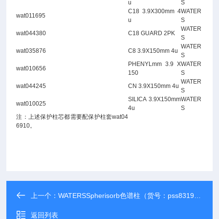
u
S
C18 3.9X300mm 4
WATER
wat011695
u
S
WATER
wat044380
C18 GUARD 2PK
S
WATER
wat035876
C8 3.9X150mm 4u
S
PHENYLmm 3.9 X
WATER
wat010656
150
S
WATER
wat044245
CN 3.9X150mm 4u
S
SILICA 3.9X150mm
WATER
wat010025
4u
S
注：上述保护柱芯都需要配保护柱套wat04
6910。
上一个：
WATERSSpherisorb色谱柱（货号：pss831915）
返回列表