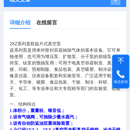
详细介绍
在线留言
2XZ系列直联旋片式真空泵
该系列泵是用来对密封容器抽除气体的基本设备。它可单
独使用，也可用为增压泵、扩散泵、分子泵的前级泵、维
持泵、钛泵的预抽泵用；可用于电真空容器制造、真空焊
接、印刷、照相制版、食品包装、真空吸塑、制冷设备维
修及仪器、仪表设备配套和实验室等。广泛适用于航空航
天、半导体、镀膜、食品包装、干燥、制冷、科研、、电
电话咨询
子、化工、等专业单位和大专院校等部门的实验室、化验
室。
一、结构特点
1.体积小，重量轻、噪音低；
2.设有气镇阀，可抽除少量水蒸汽；
3.设有自动防返油双重保险装置；
4.小口径2XZ-2，2XZ-4真空泵专配真空干燥箱、冷冻
干燥