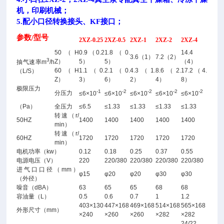
机
，印刷机械；
5.配小口径转换接头、KF接口；
参数/型号
2XZ-0.25
2XZ-0.5
2XZ-1
2XZ-2
2XZ-4
50（H
0.9（0.2
1.8（0.
14.4
3.6（1）
7.2（2）
3
Z）
5）
5）
（4）
抽气速率m
/h
60（H
1.1（0.
2.1（0.
4.3（1.
8.6（2.
17.2（4.
（L/S）
Z）
3）
6）
2）
4）
8）
极限压力
-1
-2
-2
-2
-2
分压力
≤6×10
≤6×10
≤6×10
≤6×10
≤6×10
（Pa）
全压力
≤6.5
≤1.33
≤1.33
≤1.33
≤1.33
转速（r/
50HZ
1400
1400
1400
1400
1400
min）
转速（r/
60HZ
1720
1720
1720
1720
1720
min）
电机功率（kw）
0.12
0.18
0.25
0.37
0.55
电源电压（V）
220
220/380
220/380
220/380
220/380
进气口口径（mm）
φ15
φ20
φ20
φ30
φ30
（外径）
噪音（dBA）
63
65
65
68
68
容油量（L）
0.5
0.6
0.7
1
1.2
403×130
447×168
469×168
514×168
565×168
外形尺寸（mm）
×240
×260
×260
×282
×282
24/22