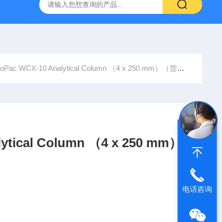
6*250mm/5um 5020-01732
大连依利特Hypersil ODS2 250*
Pac WCX-10 Analytical Column （4 x 250 mm）（货号：
ytical Column （4 x 250 mm）
电话咨询