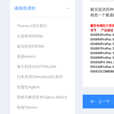
液相色谱柱
戴安提供四种
相差一个氨基
Thermo ODS系列
戴安色谱柱订货
货号
产品描述
054993
ProPac 
大连依利特Elite
054994
ProPac 
054995
ProPac 
迪马科技DIKMA
054997
ProPac 
054998
ProPac 
美国waters
054999
ProPac 
055058
PS VIAL
澳大利亚SGE/TRAJAN
055150
ProPac 
056933
COMBINE
日本岛津Shimadzu/GL系列
安捷伦Agilent
西格玛奥得里奇Sigma-Aldrich
上一个
热电Thermo