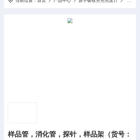
当前位置：
首页
产品中心
原子吸收分光光度计
原子吸
样品管，消化管，探针，样品架（货号：