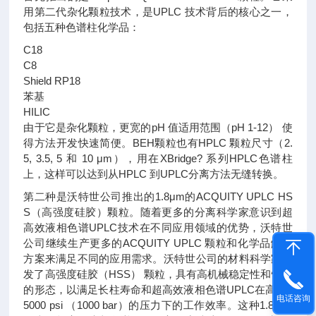
用第二代杂化颗粒技术，是UPLC 技术背后的核心之一，
包括五种色谱柱化学品：
C18
C8
Shield RP18
苯基
HILIC
由于它是杂化颗粒，更宽的pH 值适用范围（pH 1-12） 使
得方法开发快速简便。BEH颗粒也有HPLC 颗粒尺寸（2.
5, 3.5, 5 和 10 μm），用在XBridge? 系列HPLC色谱柱
上，这样可以达到从HPLC 到UPLC分离方法无缝转换。
第二种是沃特世公司推出的1.8μm的ACQUITY UPLC HS
S（高强度硅胶）颗粒。随着更多的分离科学家意识到超
高效液相色谱UPLC技术在不同应用领域的优势，沃特世
公司继续生产更多的ACQUITY UPLC 颗粒和化学品解决
方案来满足不同的应用需求。沃特世公司的材料科学家开
发了高强度硅胶（HSS） 颗粒，具有高机械稳定性和恰当
的形态，以满足长柱寿命和超高效液相色谱UPLC在高至1
电话咨询
5000 psi （1000 bar）的压力下的工作效率。这种1.8 μm