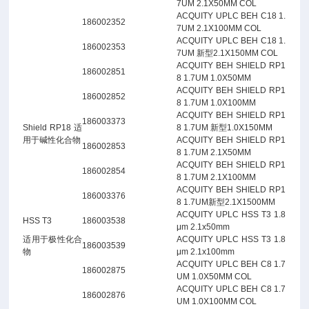
7UM 2.1X50MM COL
ACQUITY UPLC BEH C18 1.
186002352
7UM 2.1X100MM COL
ACQUITY UPLC BEH C18 1.
186002353
7UM 新型2.1X150MM COL
ACQUITY BEH SHIELD RP1
186002851
8 1.7UM 1.0X50MM
ACQUITY BEH SHIELD RP1
186002852
8 1.7UM 1.0X100MM
ACQUITY BEH SHIELD RP1
186003373
Shield RP18 适
8 1.7UM 新型1.0X150MM
用于碱性化合物
ACQUITY BEH SHIELD RP1
186002853
8 1.7UM 2.1X50MM
ACQUITY BEH SHIELD RP1
186002854
8 1.7UM 2.1X100MM
ACQUITY BEH SHIELD RP1
186003376
8 1.7UM新型2.1X1500MM
ACQUITY UPLC HSS T3 1.8
HSS T3
186003538
μm 2.1x50mm
适用于极性化合
ACQUITY UPLC HSS T3 1.8
186003539
物
μm 2.1x100mm
ACQUITY UPLC BEH C8 1.7
186002875
UM 1.0X50MM COL
ACQUITY UPLC BEH C8 1.7
186002876
UM 1.0X100MM COL