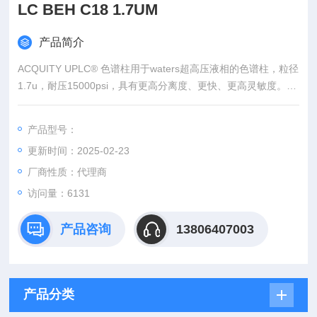
LC BEH C18 1.7UM
产品简介
ACQUITY UPLC® 色谱柱用于waters超高压液相的色谱柱，粒径
1.7u，耐压15000psi，具有更高分离度、更快、更高灵敏度。
ACQUITY UPLC® 色谱柱和VanGuard™ 保护柱是液相色谱领域
迄今为止技术Z为*的液相色谱柱，具备小颗粒的所有潜能和优
产品型号：
势，在提供更高分离度的同时获得更快的分析速度。经过设计、
更新时间：2025-02-23
测试确保用于高达15000psi （相当于1000 bar）压力的
厂商性质：代理商
访问量：6131
产品咨询
13806407003
产品分类