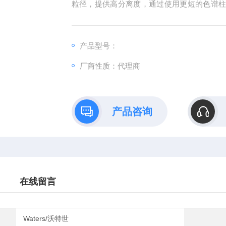
粒径，提供高分离度，通过使用更短的色谱
使用更长的色谱柱分离复杂混合物。装填6?m
产设施严格的QC过程确保批次之间的重现性
产品型号：
厂商性质：代理商
产品咨询
在线留言
Waters/沃特世