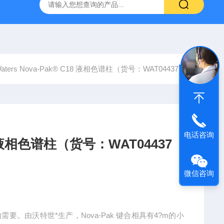
6*250mm/5um 5020-01732
大连依利特Hypersil ODS2 250*
aters Nova-Pak® C18 液相色谱柱（货号：WAT044375）
电话咨询
C18 液相色谱柱（货号：WAT04437
微信咨询
需要。由沃特世*生产，Nova-Pak 键合相具有4?m的小