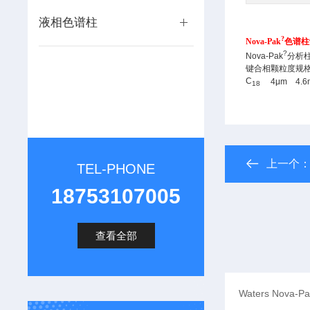
液相色谱柱
?
Nova-Pak
色谱柱
?
Nova-Pak
分析
键合相
颗粒度
规
C
4μm
4.
18
上一个
TEL-PHONE
18753107005
查看全部