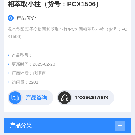
相萃取小柱（货号：PCX1506）
产品简介
混合型阳离子交换固相萃取小柱/PCX 固相萃取小柱（货号：PC
X1506）
产品名称：混合型阳离子交换固相萃取小柱/PCX 固相萃取小柱/
2010版药典药物检测（货号：PCX1506）
产品型号：
型号规格：150mg/6mL 30支/盒
更新时间：2025-02-23
品牌：Oasis固相萃取柱
厂商性质：代理商
访问量：2202
产品咨询
13806407003
产品分类