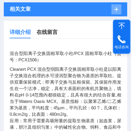
相关文章
详细介绍
在线留言
电话咨询
混合型阳离子交换固相萃取小柱/PCX 固相萃取小柱（货
号：PCX1506）
Cleanert PCX 混合型弱阳离子交换固相萃取小柱是以阳离
子交换混合机理的水可浸润型聚合物为基质的萃取柱。提
供双重保留模式：即离子交换与反相保留。其保留作用发
生在一个洁净，稳定，具有大表面积的有机共聚物上，填
料在pH 0-14范围内都很稳定，且具有很大的结合容量,相
当于Waters Oasis MCX。基质指标：以聚苯乙烯/二乙烯
苯为基质，平均粒度：45μm，平均孔径：60 ?，孔体积：
0.8cm2/g，比表面：480m2/g。
应用：常用于需要高吸附量的提取生物基质（如血浆，尿
液，胆汁及组织匀浆）中的碱性化合物。饲料、食品和牛