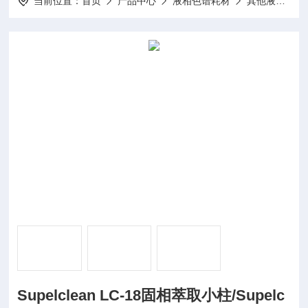
当前位置：
首页
产品中心
液相色谱耗材
其他液相耗材
Supelclean LC-18固相萃取小柱/Supelc