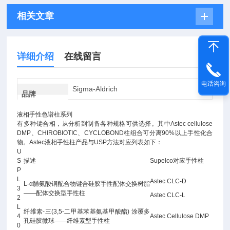
相关文章
详细介绍
在线留言
电话咨询
Sigma-Aldrich
品牌
液相手性色谱柱系列
有多种键合相，从分析到制备各种规格可供选择。其中Astec cellulose
DMP、CHIROBIOTIC、CYCLOBOND柱组合可分离90%以上手性化合
物。Astec液相手性柱产品与USP方法对应列表如下：
U
S
描述
Supelco对应手性柱
P
L
Astec CLC-D
L-α脯氨酸铜配合物键合硅胶手性配体交换树脂
3
——配体交换型手性柱
Astec CLC-L
2
L
纤维素-三(3,5-二甲基苯基氨基甲酸酯) 涂覆多
4
Astec Cellulose DMP
孔硅胶微球——纤维素型手性柱
0