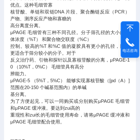
优点。这种毛细管寡
核苷酸、单链和双链DNA 片段、聚合酶链反应（PCR）
产物、测序反应产物和寡糖的
高分离度分离。
μPAGE 毛细管有三种不同孔径。分子筛孔径的大小由单
体浓度（%T） 和聚合物交联度（%C）
控制。较高的%T 和%C 值的凝胶具有更小的孔径，因此
电话咨询
更适合于筛分较小的分子。对于
反义治疗药、引物和探针以及寡核苷酸的分离，μPAGE-1
0 （10%T，0%C） 毛细管具有高分
辨能力。
μPAGE-5 （5%T，5%C） 能够实现寡核苷酸（[pd（A）]
范围在20-150 个碱基范围内）的单碱
基分离。
为了方便起见，可以一同购买或分别购买μPAGE 毛细管
和μPAGE 缓冲液。要达到zui高的
重现性和zui长的毛细管使用寿命，请将μPAGE 缓冲液和
μPAGE 毛细管配合使用。