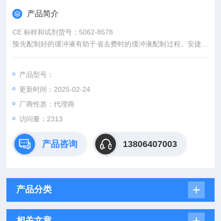
产品简介
CE 标样和试剂货号：5062-8578
预先配制好的缓冲液有助于省去费时的缓冲液配制过程。安捷伦
科技的所有缓冲液和试剂均可以满足CE 的严格要求。为了保证
具有较高的重复性，在“class 10"洁净室的条件下将所有的缓冲
产品型号：
液标准化到0.02 pH 单位。优良的质量控制可以确保瓶与瓶之
更新时间：2025-02-24
间、批与批之间的重复性结果。
厂商性质：代理商
访问量：2313
产品咨询
13806407003
产品分类
相关文章