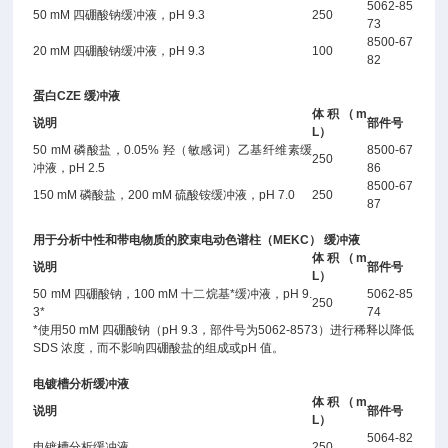
5062-85
50 mM 四硼酸钠缓冲液，pH 9.3
250
73
8500-67
20 mM 四硼酸钠缓冲液，pH 9.3
100
82
蛋白CZE 缓冲液
体积（m
说明
部件号
L）
50 mM 磷酸盐，0.05% 羟（敏感词）乙基纤维素缓
8500-67
250
冲液，pH 2.5
86
8500-67
150 mM 磷酸盐，200 mM 硫酸铵缓冲液，pH 7.0
250
87
用于分析中性和带电物质的胶束电动色谱柱（MEKC） 缓冲液
体积（m
说明
部件号
L）
50 mM 四硼酸钠，100 mM 十二烷基*缓冲液，pH 9.
5062-85
250
3*
74
*使用50 mM 四硼酸钠（pH 9.3，部件号为5062-8573）进行稀释以降低
SDS 浓度，而不影响四硼酸盐的组成或pH 值。
电镀槽分析缓冲液
体积（m
说明
部件号
L）
5064-82
电镀槽分析缓冲液
250