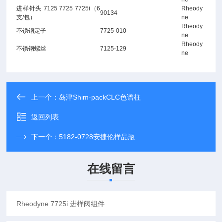
进样针头 7125 7725 7725i（6
Rheody
90134
支/包）
ne
Rheody
不锈钢定子
7725-010
ne
Rheody
不锈钢螺丝
7125-129
ne
上一个：
岛津Shim-packCLC色谱柱
返回列表
下一个：
5182-0728安捷伦样品瓶
在线留言