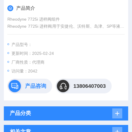
产品简介
Rheodyne 7725i 进样阀组件
Rheodyne 7725i 进样阀用于安捷伦、沃特斯、岛津、SP等液相
色谱仪。进样范围为1µL-5mL，阀带20µL定量管（可根据要求选
择2µL-5mL的定量管），Z大使用压力7000psi。
产品型号：
更新时间：2025-02-24
厂商性质：代理商
访问量：2042
产品咨询
13806407003
产品分类
相关文章