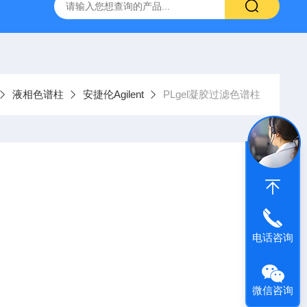
6*250mm/5um 5020-01732
大连依利特Hypersil ODS2 250*
液相色谱柱
安捷伦Agilent
PLgel凝胶过滤色谱柱
电话咨询
微信咨询