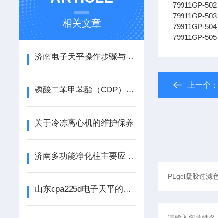
79911GP-502 
79911GP-503 
相关文章
79911GP-504 
79911GP-505 
济南电子天平操作步骤与维护注意事项
上一个
磷酸二苯甲苯酯（CDP）分析方法
关于冷冻离心机的维护保养
济南多功能净化柱主要应用于三方面，为您详细介绍
山东cpa225d电子天平的使用环境和维护保养