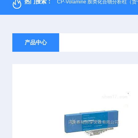
热门搜索：
CP-Volamine 胺类化合物分析柱（货号：
产品中心