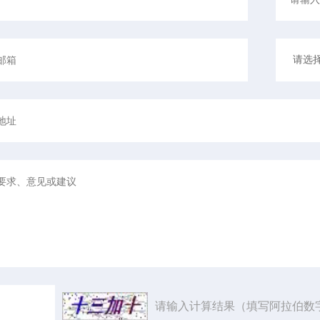
请输入计算结果（填写阿拉伯数