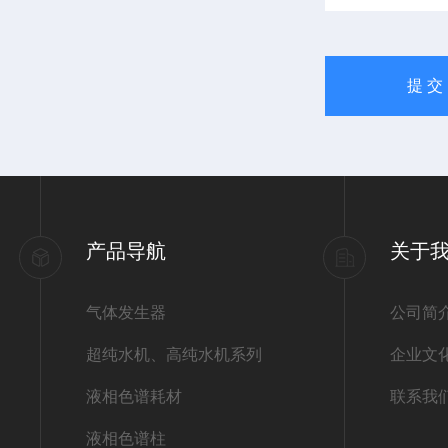
产品导航
关于
气体发生器
公司简
超纯水机、高纯水机系列
企业文
液相色谱耗材
联系我
液相色谱柱