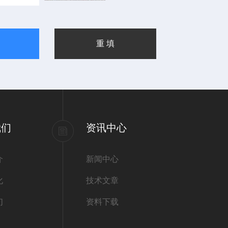
我们
资讯中心
介
新闻中心
化
技术文章
们
资料下载