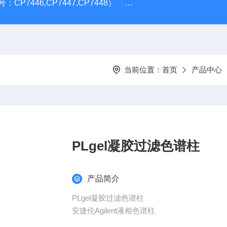
CP7446,CP7447,CP7448）
岛津GL Inertsil ODS-3 4.
当前位置：
首页
产品中心
PLgel凝胶过滤色谱柱
产品简介
PLgel凝胶过滤色谱柱
安捷伦Agilent液相色谱柱