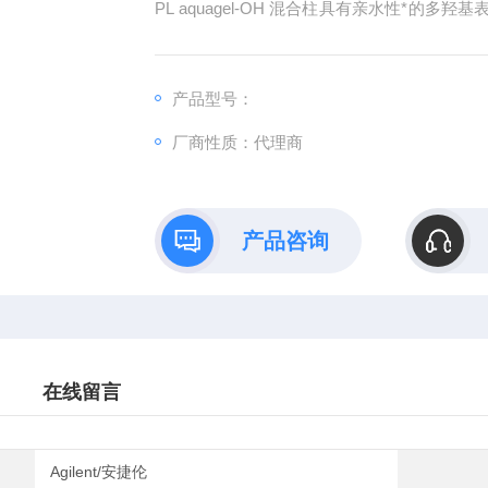
PL aquagel-OH 混合柱具有亲水性*的
分析。 PL aquagel-OH 柱可以处理
聚丙烯酰胺和聚环氧乙烷在内的高分子量聚合
产品型号：
厂商性质：代理商
产品咨询
在线留言
Agilent/安捷伦