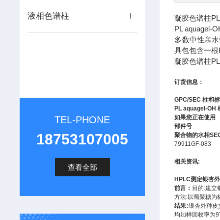
液相色谱柱
凝胶色谱柱PL a
PL aqua
多数中性亲水
具包包含一根P
凝胶色谱柱PL a
订货信息：
GPC/SEC 柱
PL aquagel-OH
如果您正在使用
TEL-PHONE
部件号
18753107005
聚合物的水相SE
79911GF-083
相关资讯:
查看全部
HPLC测定银杏
前言：
目的:建立
方法:以葡聚糖为标样
结果:
银杏外种皮多糖
均加样回收率为97.