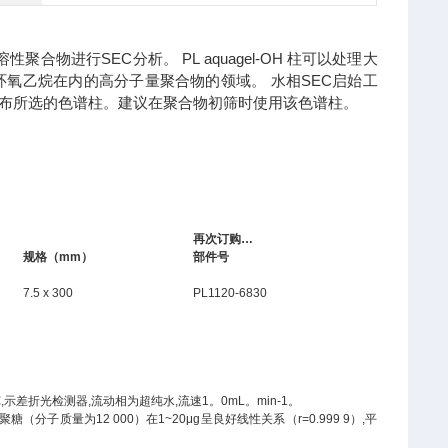
聚合物进行SEC分析。 PL aquagel-OH 柱可以处理大
氧乙烷在内的高分子量聚合物的领域。 水相SEC启始工
分子量分布所选的色谱柱。建议在聚合物初筛时使用该色谱柱。
再次订购…
规格（mm）
部件号
7.5 x 300
PL1120-6830
温25℃,示差折光检测器,流动相为超纯水,流速1。0mL。min-1。
,葡聚糖（分子质量为12 000）在1~20μg呈良好线性关系（r=0.999 9）,平