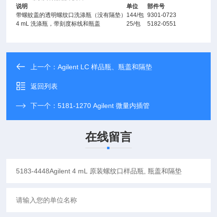
说明
单位
部件号
带螺蚊盖的透明螺纹口洗涤瓶（没有隔垫）
144/包
9301-0723
4 mL 洗涤瓶，带刻度标线和瓶盖
25/包
5182-0551
上一个：
Agilent LC 样品瓶、瓶盖和隔垫
返回列表
下一个：
5181-1270 Agilent 微量内插管
在线留言