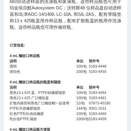
683自动进样器的洗涤瓶和废液瓶。这些样品瓶也可用于
珀金埃尔默Autosystem GC；沃特斯48 位样品盘自动进样
器和岛津AOC-14/1400, LC-10A, 和SIL-2AS。配有带隔垫
和13 x 425瓶盖用作样品瓶，配有扩散瓶盖的瓶用作洗涤
瓶。这些样品瓶也可用作储存瓶。
订货信息:
4 mL 螺纹口样品瓶
说明
单位
部件号
透明
100/包
5183-4448
琥珀色
100/包
5183-4450
4 mL 螺纹口样品瓶的瓶盖和隔垫
说明
单位
部件号
黑色13 x 425 盖，PTFE/硅橡胶隔垫
100/包
5183-4464
黑色13 x 425 广口螺纹盖
100/包
5183-4461
扩散内插管和黑色广口螺纹帽一起使用
12/包
07673-40180
PTFE/天然橡胶隔垫
144/包
9301-1031
红色PTFE/白色硅橡胶
100/包
5183-4460
乳白色PTFE 隔垫
1000/包
5183-4459
4 mL 螺纹口样品瓶方便装