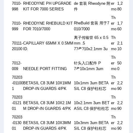
7010-
RHEODYNE PH UPGRADE
de
套装
Rheodyne
附
er
1,2
998
KIT FOR 7000 SERIES
件
mo
80
Th
RheBuild
套装
用于
7
7010-
RHEODYNE RHEBUILD KIT
er
1,7
999
FOR 7010/7000
010/7000
mo
60
离子传输管
65 x 0.5
Th
70111-
CAPILLARY 65MM X 0.5MM
mm
.5
er
2,1
20100
ID.
7?
耂
?10x2.1mm 3u
mo
10
Th
7012-
针头入口配件
P
er
50
009
NEEDLE PORT FITTING
7
耂
10x1mm 3um
mo
0
70203
Th
-01100
BETASIL C8 3UM 10X1MM
10x1mm 3um BETA
er
2,2
1
DROP-IN GUARDS 4/PK
SIL C8
保护柱柱芯
mo
90
70203
Th
-0121
BETASIL C8 3UM 10X2.1M
10x2.1mm 3um BET
er
2,2
01
M DROP-IN GUARDS 4/PK
ASIL C8
保护柱柱芯
mo
90
70203
Th
-0130
BETASIL C8 3UM 10X3MM
10x3mm 3um BETA
er
2,2
01
DROP-IN GUARDS 4/PK
SIL C8
保护柱柱芯
mo
90