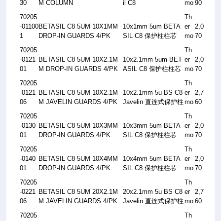
30
M COLUMN
il C8
mo
90
70205
Th
-01100
BETASIL C8 5UM 10X1MM
10x1mm 5um BETA
er
2,0
1
DROP-IN GUARDS 4/PK
SIL C8
保护柱柱芯
mo
70
70205
Th
-0121
BETASIL C8 5UM 10X2.1M
10x2.1mm 5um BET
er
2,0
01
M DROP-IN GUARDS 4/PK
ASIL C8
保护柱柱芯
mo
70
70205
Th
-0121
BETASIL C8 5UM 10X2.1M
10x2.1mm 5u BS C8
er
2,7
06
M JAVELIN GUARDS 4/PK
Javelin
直连式保护柱
mo
60
70205
Th
-0130
BETASIL C8 5UM 10X3MM
10x3mm 5um BETA
er
2,0
01
DROP-IN GUARDS 4/PK
SIL C8
保护柱柱芯
mo
70
70205
Th
-0140
BETASIL C8 5UM 10X4MM
10x4mm 5um BETA
er
2,0
01
DROP-IN GUARDS 4/PK
SIL C8
保护柱柱芯
mo
70
70205
Th
-0221
BETASIL C8 5UM 20X2.1M
20x2.1mm 5u BS C8
er
2,7
06
M JAVELIN GUARDS 4/PK
Javelin
直连式保护柱
mo
60
70205
Th