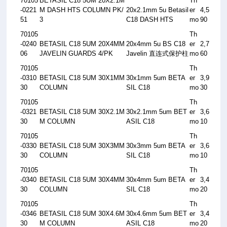
70105
BETASIL C18 5UM 20X2.1M
Th
-0221
M DASH HTS COLUMN PK/
20x2.1mm 5u Betasil
er
4,5
51
3
C18 DASH HTS
mo
90
70105
Th
-0240
BETASIL C18 5UM 20X4MM
20x4mm 5u BS C18
er
2,7
06
JAVELIN GUARDS 4/PK
Javelin
直连式保护柱
mo
60
70105
Th
-0310
BETASIL C18 5UM 30X1MM
30x1mm 5um BETA
er
3,9
30
COLUMN
SIL C18
mo
30
70105
Th
-0321
BETASIL C18 5UM 30X2.1M
30x2.1mm 5um BET
er
3,6
30
M COLUMN
ASIL C18
mo
10
70105
Th
-0330
BETASIL C18 5UM 30X3MM
30x3mm 5um BETA
er
3,6
30
COLUMN
SIL C18
mo
10
70105
Th
-0340
BETASIL C18 5UM 30X4MM
30x4mm 5um BETA
er
3,4
30
COLUMN
SIL C18
mo
20
70105
Th
-0346
BETASIL C18 5UM 30X4.6M
30x4.6mm 5um BET
er
3,4
30
M COLUMN
ASIL C18
mo
20