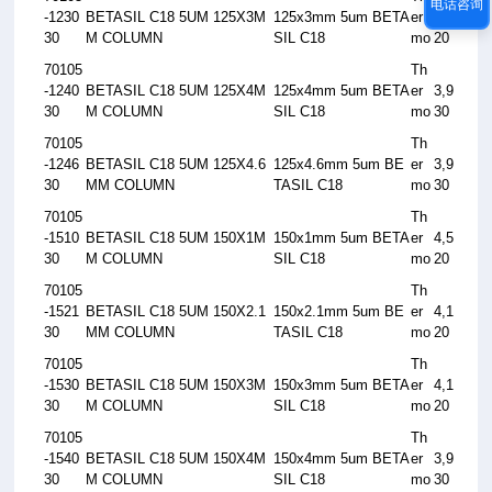
电话咨询
-1230
BETASIL C18 5UM 125X3M
125x3mm 5um BETA
er
4,1
30
M COLUMN
SIL C18
mo
20
70105
Th
-1240
BETASIL C18 5UM 125X4M
125x4mm 5um BETA
er
3,9
30
M COLUMN
SIL C18
mo
30
70105
Th
-1246
BETASIL C18 5UM 125X4.6
125x4.6mm 5um BE
er
3,9
30
MM COLUMN
TASIL C18
mo
30
70105
Th
-1510
BETASIL C18 5UM 150X1M
150x1mm 5um BETA
er
4,5
30
M COLUMN
SIL C18
mo
20
70105
Th
-1521
BETASIL C18 5UM 150X2.1
150x2.1mm 5um BE
er
4,1
30
MM COLUMN
TASIL C18
mo
20
70105
Th
-1530
BETASIL C18 5UM 150X3M
150x3mm 5um BETA
er
4,1
30
M COLUMN
SIL C18
mo
20
70105
Th
-1540
BETASIL C18 5UM 150X4M
150x4mm 5um BETA
er
3,9
30
M COLUMN
SIL C18
mo
30