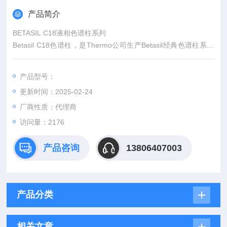
产品简介
BETASIL C18液相色谱柱系列
Betasil C18色谱柱，是Thermo公司生产Betasil经典色谱柱系列
的C18键合硅胶色谱柱.Betasil系列色谱柱是一款真正高效的色谱
柱,其填料均为高纯硅胶，都经过了碱去活处理.其键合模式高覆
产品型号：
盖键合的*键合方式，比表面积高！
更新时间：2025-02-24
厂商性质：代理商
访问量：2176
产品咨询
13806407003
产品分类
相关文章