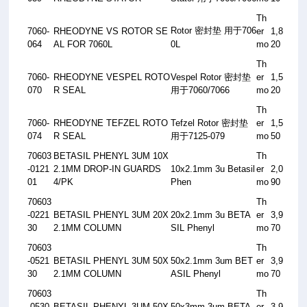
Th
Rotor
密封垫
用于
706
7060-
RHEODYNE VS ROTOR SE
er
1,8
064
AL FOR 7060L
0L
mo
20
Th
7060-
RHEODYNE VESPEL ROTO
Vespel Rotor
密封垫
er
1,5
070
R SEAL
用于
7060/7066
mo
20
Th
7060-
RHEODYNE TEFZEL ROTO
Tefzel Rotor
密封垫
er
1,5
074
R SEAL
用于
7125-079
mo
50
70603
BETASIL PHENYL 3UM 10X
Th
-0121
2.1MM DROP-IN GUARDS
10x2.1mm 3u Betasil
er
2,0
01
4/PK
Phen
mo
90
70603
Th
-0221
BETASIL PHENYL 3UM 20X
20x2.1mm 3u BETA
er
3,9
30
2.1MM COLUMN
SIL Phenyl
mo
70
70603
Th
-0521
BETASIL PHENYL 3UM 50X
50x2.1mm 3um BET
er
3,9
30
2.1MM COLUMN
ASIL Phenyl
mo
70
70603
Th
-0530
BETASIL PHENYL 3UM 50X
50x3mm 3um BETA
er
3,9