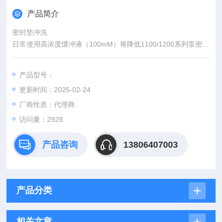
产品简介
密封垫冲洗
日常使用高浓度缓冲液（100mM）将降低1100/1200系列泵密封
垫和柱塞杆的使用寿命。您可以使用我们的其中一种工具包解决
此问题，即使用清洗溶剂冲洗密封垫的背面。建议将水/异丙醇
产品型号：
（90/10）作为清洗剂。连续利用重力使清洗溶剂流过，并与所
更新时间：2025-02-24
有1100/1200标准与毛细管泵兼容。主动使用蠕动泵使清洗溶剂
流过，与具有序列号DE40906378、DE4092
厂商性质：代理商
访问量：2928
产品咨询
13806407003
产品分类
相关文章