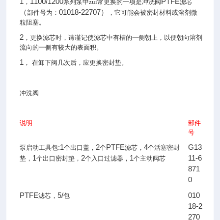
1
1100/1200
PTFE
，
系列泵中zui常更换的一项是冲洗阀
滤芯
（
01018-22707）
部件号为：
，它可能会被密封材料或溶剂微
粒阻塞。
2
，更换滤芯时，请谨记使滤芯中有槽的一侧朝上，以便朝向溶剂
流向的一侧有较大的表面积。
1
，
在卸下阀几次后，应更换密封垫。
冲洗阀
说明
部件
号
:1
2
PTFE
4
G13
泵启动工具包
个出口盖，
个
滤芯，
个活塞密封
1
2
1
11-6
垫，
个出口密封垫，
个入口过滤器，
个主动阀芯
871
0
PTFE
5/
010
滤芯，
包
18-2
270