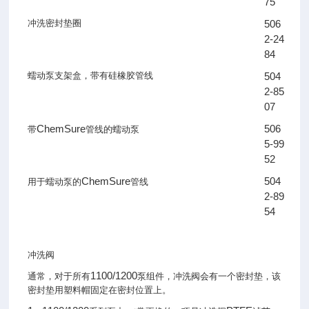
75
冲洗密封垫圈
506
2-24
84
蠕动泵支架盒，带有硅橡胶管线
504
2-85
07
ChemSure
506
带
管线的蠕动泵
5-99
52
ChemSure
504
用于蠕动泵的
管线
2-89
54
冲洗阀
1100/1200
通常，对于所有
泵组件，冲洗阀会有一个密封垫，该
密封垫用塑料帽固定在密封位置上。