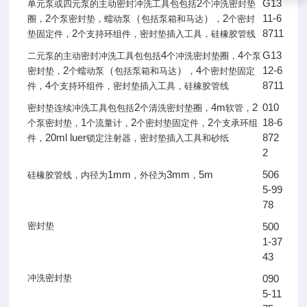
2
G13
单元泵或四元泵的主动密封冲洗工具包包括
个冲洗密封垫
2
（
）
2
11-6
圈，
个泵密封垫，蠕动泵
包括泵箱和马达
，
个密封
2
8711
垫固定件，
个支持环组件，密封垫插入工具，硅橡胶管线
4
4
G13
二元泵的主动密封冲洗工具包包括
个冲洗密封垫圈，
个泵
2
（
）
4
12-6
密封垫，
个蠕动泵
包括泵箱和马达
，
个密封垫固定
4
8711
件，
个支持环组件，密封垫插入工具，硅橡胶管线
2
4m
2
010
密封垫连续冲洗工具包包括
个清洗密封垫圈，
软管，
1
2
2
18-6
个泵密封垫，
个流量计，
个密封垫固定件，
个支承环组
20ml luer
872
件，
锁定注射器，密封垫插入工具和砂纸
2
1mm
3mm
5m
506
硅橡胶管线，内径为
，外径为
，
5-99
78
密封垫
500
1-37
43
冲洗密封垫
090
5-11