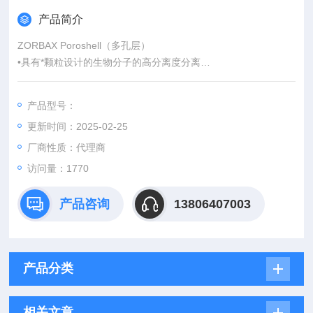
产品简介
ZORBAX Poroshell（多孔层）
•具有*颗粒设计的生物分子的高分离度分离
•蛋白质（分子量高达1000 kDa）和单克隆抗体实现高柱效和高
回收率
产品型号：
•Poroshell（多孔层）300SB实现了低PH条件下的长寿命；300E
更新时间：2025-02-25
xtend-C18实现了高PH调节下的长寿命
•优化四种不同键合固定相（300SB-C18、300SB-C8、300SB-C
厂商性质：代理商
3和300Extend-C18）
访问量：1770
产品咨询
13806407003
产品分类
相关文章