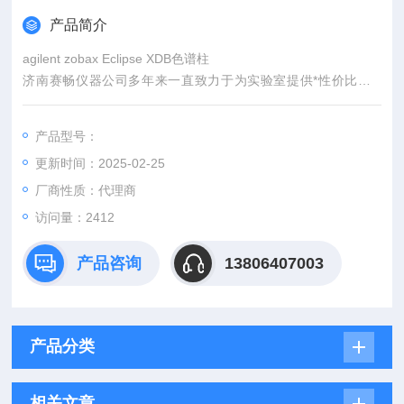
产品简介
agilent zobax Eclipse XDB色谱柱
济南赛畅仪器公司多年来一直致力于为实验室提供*性价比的G
C、HPLC、AA等实验室分析仪器和消耗品及零配件，希望以我
们Z诚挚的服务为客户节省成本，提高效率。
产品型号：
我公司坚持“追求品质，真诚服务用户"为原则，不断创新，不断
更新时间：2025-02-25
开拓，以诚信为基础，以科学为根本，已成为集仪器设备安装、
调试、培训、服务、维修和技术咨询为一体的专业化科技公司。
厂商性质：代理商
访问量：2412
产品咨询
13806407003
产品分类
相关文章