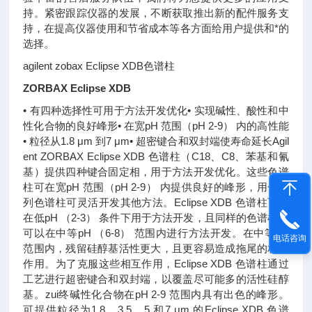
持。紧密跟踪仪器的发展，不断获取推出新的配件服务支
持，在提高仪器使用和节省成本等各方面给用户提供和*的
选择。
agilent zobax Eclipse XDB色谱柱
ZORBAX Eclipse XDB
• 有四种选择性可用于方法开发优化• 实现碱性、酸性和中
性化合物的良好峰形• 在宽pH 范围（pH 2-9） 内的高性能
• 粒径从1.8 μm 到7 μm• 超密键合和双封端使寿命延长Agil
ent ZORBAX Eclipse XDB 色谱柱（C18、C8、苯基和氰
基）提供四种键合固定相，用于方法开发优化。这些色谱
柱可在宽pH 范围（pH 2-9） 内提供良好的峰形，用一系
列色谱柱可灵活开发其他方法。Eclipse XDB 色谱柱可以
在低pH （2-3） 条件下用于方法开发，且同样的色谱柱还
可以在中等pH （6-8） 范围内进行方法开发。在中等pH
电话咨询
范围内，残留硅醇基活性更大，且更容易造成拖尾的相互
作用。为了克服这些相互作用，Eclipse XDB 色谱柱通过
工艺进行超密键合和双封端，以覆盖尽可能多的活性硅醇
基。zui终碱性化合物在pH 2-9 范围内具有出色的峰形。
可提供粒径为1.8、3.5、5 和7 μm 的Eclipse XDB 色谱