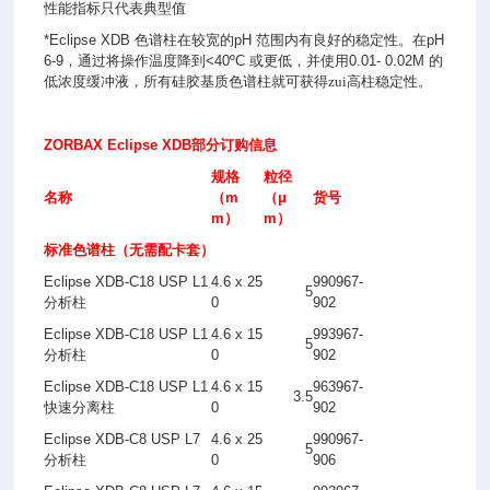
性能指标只代表典型值
*Eclipse XDB
色谱柱在较宽的
pH
范围内有良好的稳定性。在
pH
6-9
，通过将操作温度降到
<40ºC
或更低，并使用
0.01- 0.02M
的
低浓度缓冲液，所有硅胶基质色谱柱就可获得zui高柱稳定性。
ZORBAX Eclipse XDB
部分订购信息
规格
粒径
名称
（m
（μ
货号
m）
m）
标准色谱柱
（
无需配卡套
）
Eclipse XDB-C18 USP L1
4.6 x 25
990967-
5
分析柱
0
902
Eclipse XDB-C18 USP L1
4.6 x 15
993967-
5
分析柱
0
902
Eclipse XDB-C18 USP L1
4.6 x 15
963967-
3.5
快速分离柱
0
902
Eclipse XDB-C8 USP L7
4.6 x 25
990967-
5
分析柱
0
906