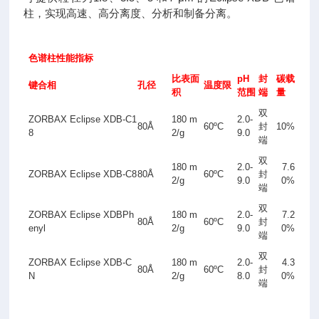
柱，实现高速、高分离度、分析和制备分离。
色谱柱性能指标
比表面
pH
封
碳载
键合相
孔径
温度限
积
范围
端
量
双
ZORBAX Eclipse XDB-C1
180 m
2.0-
80Å
60ºC
封
10%
8
2
/g
9.0
端
双
180 m
2.0-
7.6
ZORBAX Eclipse XDB-C8
80Å
60ºC
封
2
/g
9.0
0%
端
双
ZORBAX Eclipse XDBPh
180 m
2.0-
7.2
80Å
60ºC
封
enyl
2
/g
9.0
0%
端
双
ZORBAX Eclipse XDB-C
180 m
2.0-
4.3
80Å
60ºC
封
N
2
/g
8.0
0%
端