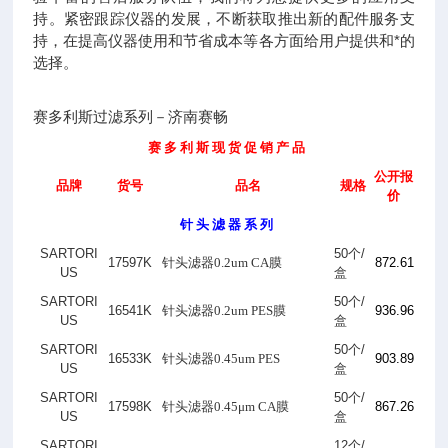
持。紧密跟踪仪器的发展，不断获取推出新的配件服务支
持，在提高仪器使用和节省成本等各方面给用户提供和*的
选择。
赛多利斯过滤系列－济南赛畅
赛 多 利 斯 现 货 促 销 产 品
公开报
品牌
货号
品名
规格
价
针 头 滤 器 系 列
SARTORI
50
个
/
17597K
针头滤器0.2um CA膜
872.61
US
盒
SARTORI
50
个
/
16541K
针头滤器0.2um PES膜
936.96
US
盒
SARTORI
50
个
/
16533K
针头滤器0.45um PES
903.89
US
盒
SARTORI
50
个
/
17598K
针头滤器0.45μm CA膜
867.26
US
盒
SARTORI
12
个
/