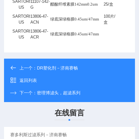
SARTORI
11107-142-
醋酸纤维素膜142mm0.2um
25/
盒
US
G
SARTORI
13806-47-
100
片
/
绿底深绿格膜0.45um/47mm
US
ACN
盒
SARTORI
13806-47-
绿底深绿格膜0.45um/47mm
US
ACR
上一个：
DR塑化剂－济南赛畅
返回列表
下一个：
密理博滤头，超滤系列
在线留言