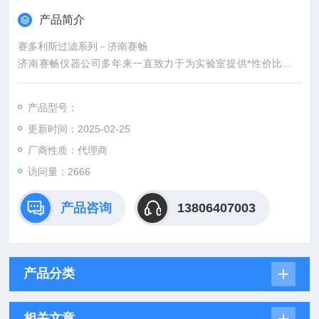
产品简介
赛多利斯过滤系列－济南赛畅
济南赛畅仪器公司多年来一直致力于为实验室提供*性价比的G
C、HPLC、AA等实验室分析仪器和消耗品及零配件，希望以我
们Z诚挚的服务为客户节省成本，提高效率。
产品型号：
我公司坚持“追求品质，真诚服务用户"为原则，不断创新，不断
更新时间：2025-02-25
开拓，以诚信为基础，以科学为根本，已成为集仪器设备安装、
调试、培训、服务、维修和技术咨询为一体的专业化科技公司。
厂商性质：代理商
访问量：2666
产品咨询
13806407003
产品分类
相关文章