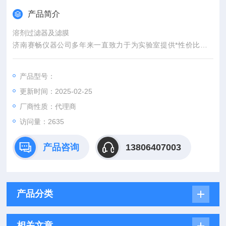
产品简介
溶剂过滤器及滤膜
济南赛畅仪器公司多年来一直致力于为实验室提供*性价比的G
C、HPLC、AA等实验室分析仪器和消耗品及零配件，希望以我
们Z诚挚的服务为客户节省成本，提高效率。
产品型号：
我公司坚持“追求品质，真诚服务用户"为原则，不断创新，不断
更新时间：2025-02-25
开拓，以诚信为基础，以科学为根本，已成为集仪器设备安装、
调试、培训、服务、维修和技术咨询为一体的专业化科技公司。
厂商性质：代理商
访问量：2635
产品咨询
13806407003
产品分类
相关文章