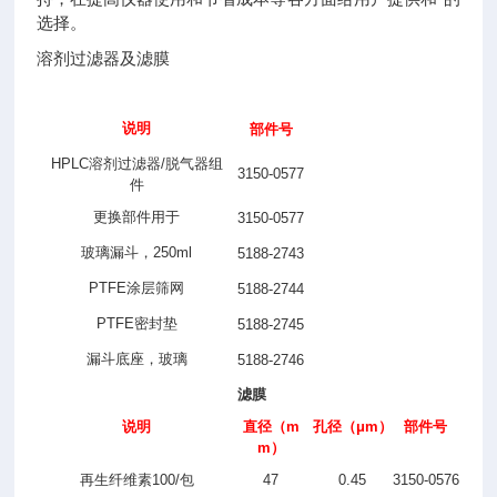
选择。
溶剂过滤器及滤膜
说明
部件号
HPLC
溶剂过滤器
/
脱气器组
3150-0577
件
更换部件用于
3150-0577
玻璃漏斗，
250ml
5188-2743
PTFE
涂层筛网
5188-2744
PTFE
密封垫
5188-2745
漏斗底座，玻璃
5188-2746
滤膜
说明
直径
（m
孔径
（μm）
部件号
m）
再生纤维素
100/
包
47
0.45
3150-0576