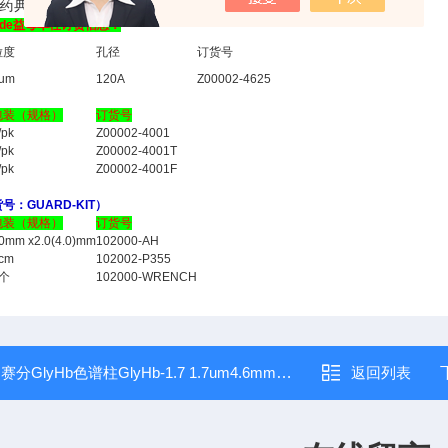
中国药典》一部——益母草【含量测定】项下盐酸水苏碱测定
lamide益母草柱订货信息：
粒度
孔径
订货号
um
120A
Z00002-4625
包装（规格）
订货号
/pk
Z00002-4001
/pk
Z00002-4001T
/pk
Z00002-4001F
：GUARD-KIT）
包装（规格）
订货号
0mm x2.0(4.0)mm
102000-AH
cm
102002-P355
2个
102000-WRENCH
：
赛分GlyHb色谱柱GlyHb-1.7 1.7um4.6mm×30mm
返回列表