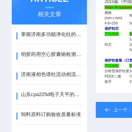
2015版《
Polar-Propy
规格
相关文章
(mm x mm)
4.6×250
5
保护柱芯
掌握济南多功能净化柱的使用原则与操作技巧
产品名称
1
柱芯
2
5
明胶药用空心胶囊铬检测方法指导原则
保护柱套装（订货号
产品名称
分析型保护柱套
1
济南液相色谱柱流动相流速的选择
PEEK二接
7
扳手
山东cpa225d电子天平的使用环境和维护保养
上一个
饲料原料订购验收质量标准