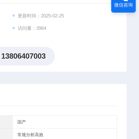
微信咨询
，填料为均一的球形颗粒。在药典色谱条件下的分离过程
18746，远远高于药典规定的“理论塔板数按盐酸水苏
更新时间：2025-02-25
访问量：3964
13806407003
国产
常规分析高效