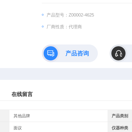
益母草柱采用*极性基团键合硅胶为填充剂
中，盐酸水苏碱峰对称性良好，理论塔板数达到
产品型号：Z00002-4625
碱峰计算应不低6000"要求
厂商性质：代理商
产品咨询
在线留言
其他品牌
产品类别
面议
仪器种类