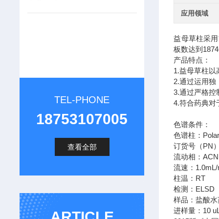
应用领域
益母草柱采用
板数达到187
产品特点：
1.益母草柱
2.通过运用
3.通过严格
TEL-PHONE
4.符合药典
18753107005
色谱条件：
色谱柱：Polar-P
订货号（PN）：
查看全部
流动相：ACN 0.
流速：1.0mL/
柱温：RT
检测：ELSD
样品：盐酸水苏
进样量：10 u
ARTICLE