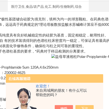
医疗卫生,食品/农产品,化工,制药/生物制药,综合
*极性基团键合硅胶为填充剂，填料为均一的球形颗粒。在药典色
46，远远高于药典规定的“理论塔板数按盐酸水苏碱峰计算应不低6000
以高纯度具有良好机械稳定性的硅胶为基质，固定相稳定，耐用性好。
独 自 有的技术装填得到的色谱柱柱床密度均一稳定，可保证具有最高
控制表面化学修饰条件，确保柱与柱之间可靠的重现性。
对于色谱柱基质的要求，*药典对于样品检测的分离要求。
rophlamide 5um 120A,4.6x250mm
Z00002-4625
2%HAc=80:20(v/v)
min
欢迎您！
来自局域网的朋友！有什么可以
帮助您的吗？
碱（0.5mg/mL）
L