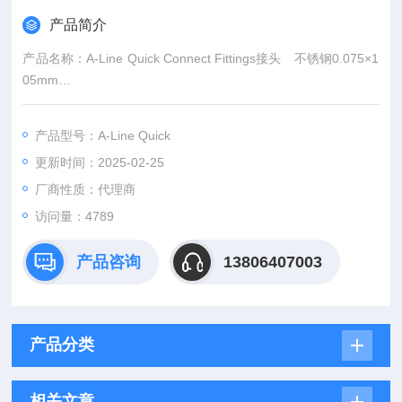
产品简介
产品名称：A-Line Quick Connect Fittings接头 不锈钢0.075×1
05mm
产品货号：5067-5961
品牌｜厂商：安捷伦｜Agilent
产品型号：A-Line Quick
目前很多实验室的液相柱接口还是需要手动加扳手固定的常规接
更新时间：2025-02-25
头，而这种接头方式在给系统密闭性和分析的精密性要求带来一
定困难。“A-Line接头有一根可下压的操纵杆，可以方便的固定色
厂商性质：代理商
谱柱与系统的链接，并且实现零死体积。
访问量：4789
产品咨询
13806407003
产品分类
相关文章