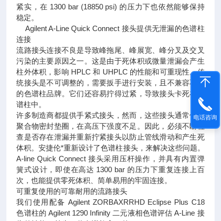
紧实，在 1300 bar (18850 psi) 的压力下也依然能够保持
稳定。
Agilent A-Line Quick Connect 接头提供无泄漏的色谱柱
连接
流路接头连接不良是导致峰拖尾、峰展宽、峰分叉及交叉
污染的主要原因之一。这是由于死体积或微量泄漏会产生
柱外体积，影响 HPLC 和 UHPLC 的性能和可重现性。传
统接头是不可调整的，需要扳手进行安装，且不兼容不同
的色谱柱品牌。它们还容易拧得过紧，导致接头卡死在色
谱柱中。
许多制造商都提供手紧式接头，然而，这些接头通常使用
电话咨询
聚合物密封垫圈，在高压下强度不足。因此，必须不断检
查是否存在泄漏并重新拧紧接头以防止管线滑动和产生死
体积。安捷伦*重新设计了色谱柱接头，来解决这些问题。
A-line Quick Connect 接头采用压杆操作，并具有内置弹
簧式设计，即使在高达 1300 bar 的压力下重复连接上百
次，也能提供零死体积、简单易用的牢固连接。
可重复使用的可靠耐用的流路接头
我们使用配备 Agilent ZORBAXRRHD Eclipse Plus C18
色谱柱的 Agilent 1290 Infinity 二元液相色谱评估 A-Line 接