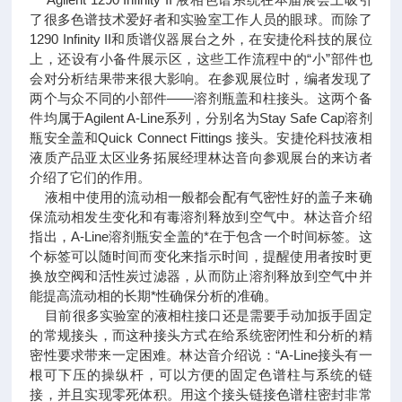
了很多色谱技术爱好者和实验室工作人员的眼球。而除了
1290 Infinity II和质谱仪器展台之外，在安捷伦科技的展位
上，还设有小备件展示区，这些工作流程中的“小”部件也
会对分析结果带来很大影响。在参观展位时，编者发现了
两个与众不同的小部件——溶剂瓶盖和柱接头。这两个备
件均属于Agilent A-Line系列，分别名为Stay Safe Cap溶剂
瓶安全盖和Quick Connect Fittings 接头。安捷伦科技液相
液质产品亚太区业务拓展经理林达音向参观展台的来访者
介绍了它们的作用。
液相中使用的流动相一般都会配有气密性好的盖子来确
保流动相发生变化和有毒溶剂释放到空气中。林达音介绍
指出，A-Line溶剂瓶安全盖的*在于包含一个时间标签。这
个标签可以随时间而变化来指示时间，提醒使用者按时更
换放空阀和活性炭过滤器，从而防止溶剂释放到空气中并
能提高流动相的长期*性确保分析的准确。
目前很多实验室的液相柱接口还是需要手动加扳手固定
的常规接头，而这种接头方式在给系统密闭性和分析的精
密性要求带来一定困难。林达音介绍说：“A-Line接头有一
根可下压的操纵杆，可以方便的固定色谱柱与系统的链
接，并且实现零死体积。用这个接头链接色谱柱密封非常