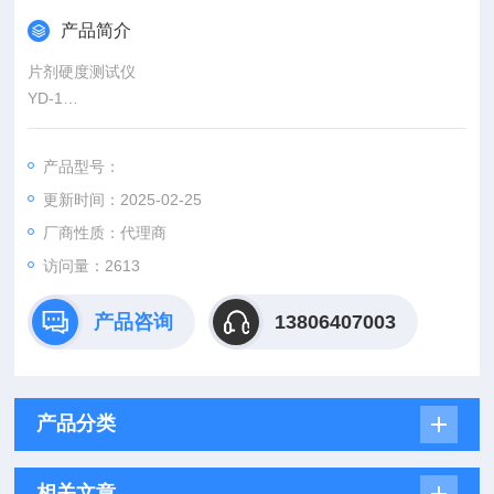
产品简介
片剂硬度测试仪
YD-1
YD系列片剂硬度测试仪，是测试片剂硬度值*的检测仪器。该产
品经国家法定质量监督部门测试， 其主要技术指标达到或超过国
产品型号：
内外同类仪器的xian进水平。
更新时间：2025-02-25
厂商性质：代理商
访问量：2613
产品咨询
13806407003
产品分类
相关文章