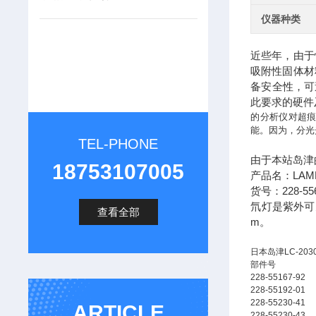
仪器种类
近些年，由于
吸附性固体材
备安全性，可追
此要求的硬件
的分析仪对超痕
能。因为，分光
TEL-PHONE
由于本站岛津
18753107005
产品名：LAMP D
货号：228-556
氘灯是紫外可
查看全部
m。
日本岛津LC-20
部件号
228-55167-92
228-55192-01
228-55230-41
ARTICLE
228-55230-43