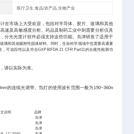
医疗卫生,食品/农产品,生物产业
度计在市场上大受欢迎，包括对半导体、胶片、玻璃和其他
行高速及高敏感度分析。药品及制药工业中则需要分析仪具
能。因为，分光光度计软件必须支持这些功能。岛津研发了适用于
、玻璃和其他吸附性固体材料。同时，生命科学领域中也需要高通量
性以及符合GXP和FDA 21 CFR Part11的合规性检测功
，请以实际为准。
m的连续光谱带。氘灯的使用波长范围一般为190~360n
中文说明
品牌
岛津
岛津
岛津
头_LC-2040
岛津