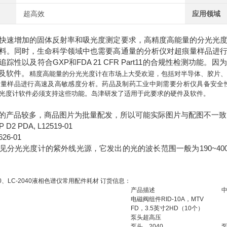
超高效
应用领域
快速增加的固体反射率和吸光度测定要求，高精度高能量的分光光
料。同时，生命科学领域中也需要高通量的分析仪对超痕量样品进
踪性以及符合GXP和FDA 21 CFR Part11的合规性检测功
及软件。
精度高能量的分光光度计在市场上大受欢迎，包括对半导体、胶片
量样品进行高速及高敏感度分析。药品及制药工业中则需要分析仪具备安全性，可追踪
光度计软件必须支持这些功能。岛津研发了适用于此要求的硬件及软件。
的产品较多，商品图片为批量配发，所以可能实际图片与配图不一致
2 PDA, L12519-01
26-01
见分光光度计的紫外线光源，它发出的光的波长范围一般为190~400n
30、LC-2040液相色谱仪常用配件耗材 订货信息：
产品描述
电磁阀组件RID-10A，MTV
FD，3.5英寸2HD（10个）
泵头超高压
泵头，2040
泵