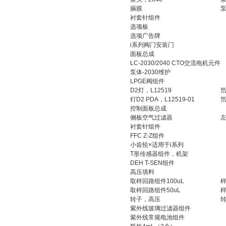
膈膜
泵
衬套针组件
选项板
选项广告牌
i系列阀门安装门
面板总成
LC-2030/2040 CTO交流电机元件
泵体-2030维护
LPGE阀组件
D2灯，L12519
灯D2 PDA，L12519-01
氘
控制面板总成
侧板空气过滤器
衬套针组件
FFC Z-Z组件
小齿轮×适用于i系列
T形传感器组件，机架
DEH T-SEN组件
高压填料
取样回路组件100uL
样
取样回路组件50uL
样
转子，高压
紫外线玻璃过滤器组件
紫外线常规电池组件