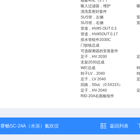
瓶板4mL（2个）
吸入过滤器，维护
清洗泵密封套件
SUS管，左侧
泵
SUS管，右侧
泵
管道，HV#5 OUT 0.3
管道，HV#5OUT 0.17
排水管组件2030C
门铰链总成
可选探测器的安装套件
定子，HV 2030
支架2030总成
W灯总成
转子LV，2040
转
定子，LV 2040
定
回路，50uL（0.5X315）
定子，HV 2040
定
RID-20A右面板组件
：
赛畅SC-24A（水浴）氮吹仪
返回列表