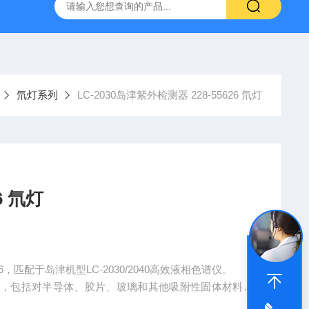
6*250mm/5um 5020-01732
大连依利特Hypersil ODS2 250*
氘灯系列
LC-2030岛津紫外检测器 228-55626 氘灯
6 氘灯
5626，匹配于岛津机型LC-2030/2040高效液相色谱仪。
迎，包括对半导体、胶片、玻璃和其他吸附性固体材料。
对超痕量样品进行高速及高敏感度分析