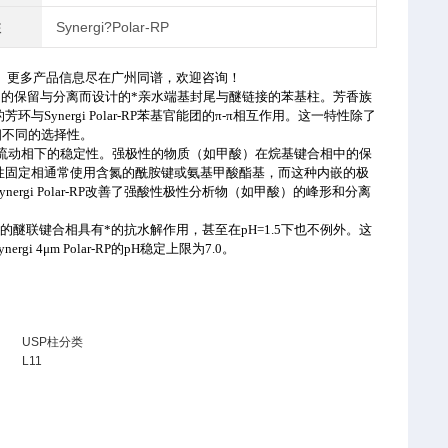
柱
Synergi?Polar-RP
。更多产品信息尽在广州同谱，欢迎咨询！
的保留与分离而设计的*亲水端基封尾与醚链接的苯基柱。芳香族
的芳环与
Synergi Polar-RP
苯基官能团的π
-
π相互作用。这一特性除了
相不同的选择性。
流动相下的稳定性。强极性的物质（如甲酸）在烷基键合相中的保
性固定相通常使用含氮的酰胺键或氨基甲酸酯基，而这种内嵌的极
ynergi Polar-RP
改善了强酸性极性分析物（如甲酸）的峰形和分离
它的醚联键合相具有
*
的抗水解作用，甚至在
pH=1.5
下也不例外。这
ynergi 4
μ
m Polar-RP
的
pH
稳定上限为
7.0
。
USP柱分类
L11