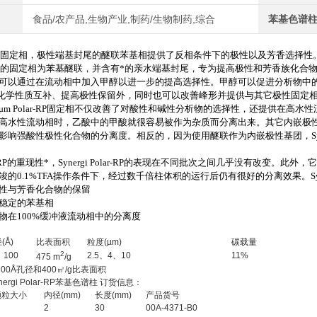
食品/农产品,生物产业,制药/生物制药,综合
苯基色谱
P
固定相，极性端基封尾的醚联苯基相提供了反相条件下的极性以及芳香选择性
P
的固定相为苯基醚联，并含有
*
的亲水端基封尾，专为提高极性和芳香族化合物
可以通过在流动相中加入甲醇以进一步的提高选择性。甲醇可以促进分析物中
化学性质互补、提高极性保留外，同时也可以改善峰形并提供与其它极性固定
μ
m Polar-RP
固定相不仅改善了对酸性和碱性分析物的选择性，还提供在高水性
高水性流动相时，乙酸中的甲酸就很容易被作为杂质而分离出来。其它内嵌极
影响强酸性极性化合物的分离度。相反的，因为使用醚联作为内嵌极性基团，
S
RP
的重现性
*
，
Synergi Polar-RP
的表现在不同批次之间几乎没有改变。此外，
竣的
0.1%TFA
操作条件下，经过数千倍柱体积的运行后仍有很好的分离效果。
S
性与芳香化合物的保留
稳定的苯基相
物在
100%
缓冲液流动相中的分离度
(Å)
比表面积
粒度(µm)
碳载量
2
、100
2.5、4、10
11%
475 m
/g
100Å孔径和400㎡/g比表面积
Synergi Polar-RP苯基色谱柱 订货信息：
颗粒大小
内径(mm)
长度(mm)
产品货号
2
30
00A-4371-B0