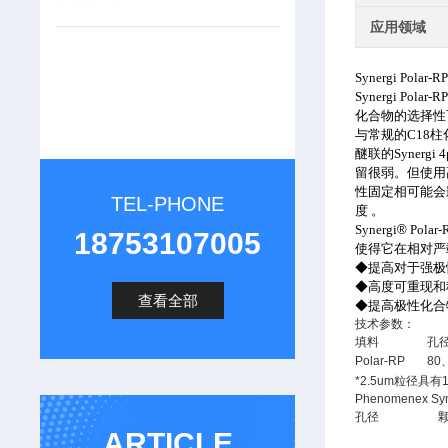
应用领域
Synergi Polar-R
Synergi Polar-R
化合物的选择性
与常规的
C18
柱
醚联的
Synergi 4
留很弱。但使用
性固定相可能会
TEL-PHONE
度 。
Synergi
®
Polar-
18753107005
使得它在相对严
◆提高对于强极
◆高度可重现和
查看全部
◆提高极性化合
技术参数：
填料
孔径
Polar-RP
80
*2.5um粒径具有
Phenomenex 
孔径
ARTICLE