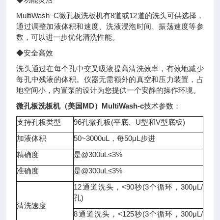
MultiWash–C微孔板洗板机有8道或12道的洗头可供选择，
通过调整加液体积和速度、洗液浸泡时间、振荡速度等参
数，可以进一步优化清洗性能。
◆安全高效
洗头通过在每个孔中交叉吸液提高清洗效率，有效地减少
每孔中残液的体积。仪器无需额外的真空和压力装置，占
地空间小，内置泵的设计为您提供一个安静的操作环境。
微孔板洗板机（美国MD）
MultiWash-c
技术参数：
支持孔板类型
96孔微孔板(平底、U型和V型底板)
加液体积
50~3000uL，每50μL步进
精确度
是@300uL≤3%
准确度
是@300uL≤3%
12通道洗头，<90秒(3个循环，300μL/
孔)
清洗速度
8通道洗头，<125秒(3个循环，300μL/