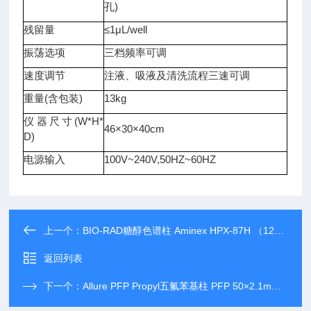
孔)
残留量
≤1μL/well
振荡选项
三档频率可调
速度调节
注液、吸液及清洗流程三速可调
重量(含包装)
13kg
仪器尺寸(W*H*
46×30×40cm
D)
电源输入
100V~240V,50HZ~60HZ
上一个：
BIO-RAD糖醇色谱柱 Aminex HPX-87H （125-0140）
返回列表
下一个：
Allure PFP Propyl五氟苯基柱 PFP 50×2.1mm（货号：9169552）