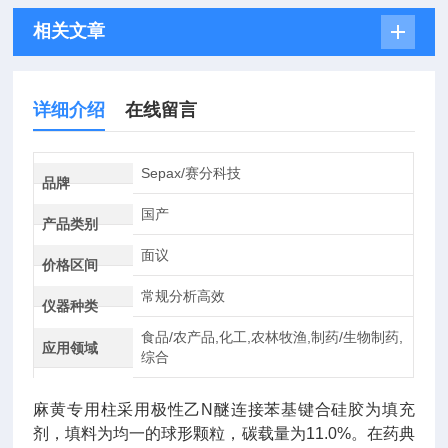
相关文章
详细介绍
在线留言
Sepax/赛分科技
品牌
国产
产品类别
面议
价格区间
常规分析高效
仪器种类
食品/农产品,化工,农林牧渔,制药/生物制药,
应用领域
综合
麻黄专用柱采用极性乙N醚连接苯基键合硅胶为填充
剂，填料为均一的球形颗粒，碳载量为
11.0%
。在药典