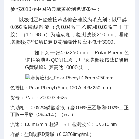
参照
2010
版中国药典麻黄检测色谱条件：
以极性乙E醚连接苯基键合硅胶为填充剂；以甲醇
-
0.092%
磷酸溶液（含
0.04%
三乙胺和
0.02%
二正丁
胺）（
1.5: 98.5
）为流动相；检测波长
210 nm
；理论
塔板数按盐D酸D麻 D黄碱峰计算应不低于
3000
。
如下为一张
4.6
×
250 mm
，
Polar
-
Phenyl
色
·
谱柱的典型
QC
测试图，理论塔板数按盐D酸麻
G黄碱峰计算高达
10000
以上。
色谱柱：Polar-Phenyl (5μm, 120 Å, 4.6×250 mm)
货号（PN）：Z00003-4625
流动相： 0.092%磷酸溶液（含0.04%三乙胺和0.02%二正
丁胺—甲醇（98.5:1.5）（v/v ）
流速：1.0 mL/min 柱温：RT 检测波长：UV210 nm
样品：盐D酸麻D黄碱（0.03768mg/mL）