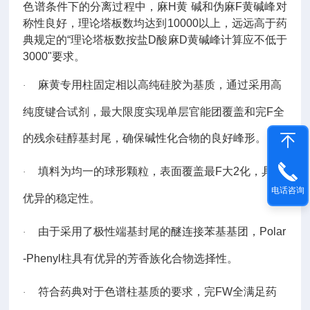
色谱条件下的分离过程中，麻H黄 碱和伪麻F黄碱峰对
称性良好，理论塔板数均达到
10000
以上，远远高于药
典规定的“理论塔板数按盐D酸麻D黄碱峰计算应不低于
3000
"要求。
麻黄专用柱固定相以高纯硅胶为基质，通过采用高
·
纯度键合试剂，最大限度实现单层官能团覆盖和完F全
的残余硅醇基封尾，确保碱性化合物的良好峰形。
填料为均一的球形颗粒，表面覆盖最F大2化，具有
·
电话咨询
优异的稳定性。
由于采用了极性端基封尾的醚连接苯基基团，
Polar
·
-Phenyl
柱具有优异的芳香族化合物选择性。
符合药典对于色谱柱基质的要求，完FW全满足药
·