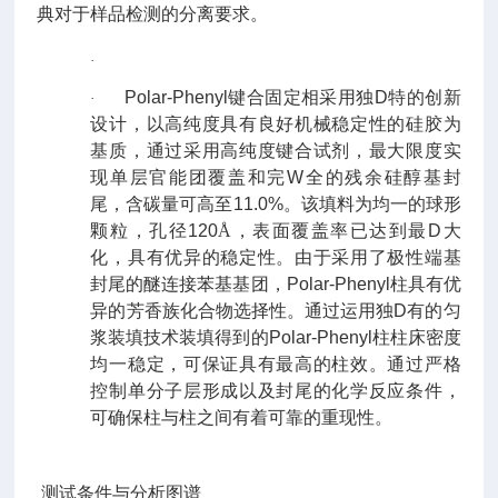
典对于样品检测的分离要求。
·
Polar
-
Phenyl
键合固定相采用独D特的创新
·
设计，以高纯度具有良好机械稳定性的硅胶为
基质，通过采用高纯度键合试剂，最大限度实
现单层官能团覆盖和完W全的残余硅醇基封
尾，含碳量可高至
11.0%
。该填料为均一的球形
颗粒，孔径
120
Å
，表面覆盖率已达到最D大
化，具有优异的稳定性。由于采用了极性端基
封尾的醚连接苯基基团，
Polar
-
Phenyl
柱具有优
异的芳香族化合物选择性。通过运用独D有的匀
浆装填技术装填得到的
Polar
-
Phenyl
柱柱床密度
均一稳定，可保证具有最高的柱效。通过严格
控制单分子层形成以及封尾的化学反应条件，
可确保柱与柱之间有着可靠的重现性。
测试条件与分析图谱