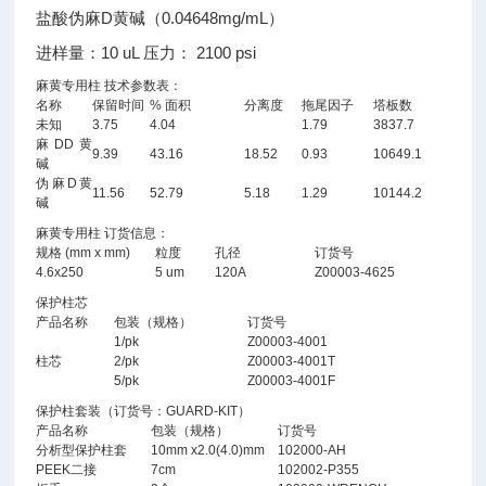
盐酸伪麻D黄碱（0.04648mg/mL）
进样量：10 uL 压力： 2100 psi
麻黄专用柱 技术参数表：
名称
保留时间
% 面积
分离度
拖尾因子
塔板数
未知
3.75
4.04
1.79
3837.7
麻DD黄
9.39
43.16
18.52
0.93
10649.1
碱
伪麻D黄
11.56
52.79
5.18
1.29
10144.2
碱
麻黄专用柱 订货信息：
规格 (mm x mm)
粒度
孔径
订货号
4.6x250
5 um
120A
Z00003-4625
保护柱芯
产品名称
包装（规格）
订货号
1/pk
Z00003-4001
柱芯
2/pk
Z00003-4001T
5/pk
Z00003-4001F
保护柱套装（订货号：GUARD-KIT）
产品名称
包装（规格）
订货号
分析型保护柱套
10mm x2.0(4.0)mm
102000-AH
PEEK二接
7cm
102002-P355