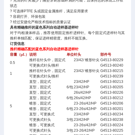
? 光滑的针头减少了隔垫穿刺形成碎屑的可能，且保持您的系统工作在*
状态
? 可选择PTFE 头或固定金属推杆，满足应用要求
? 容易打开、环保包装
? 经过安捷伦严格技术指标的质量认证
具有精确推杆的蓝色系列自动进样器进样针
对于均相液体样品，推荐使用固定推杆进样针。每个固定式进样针与其
推杆单独匹配，保证进样精密度。推杆不能互换。
订货信息
:
推杆精确匹配的蓝色系列自动进样器进样针
容量（μL）
说明
单位
针头
部件号
推杆在针头中，固定式
23/42/ 锥形针尖
G4513-80229
0.5
可更换式针头/推杆
G4513-80240
推杆在针头中，固定式
23/42/ 锥形针尖
G4513-80215
1
可更换式针头/推杆
G4513-80239
直型，固定式
23/42/HP
G4513-80213
直型，固定式
6/包
23/42/HP
G4513-80205
直型，固定式
26s/42/HP
G4513-80226
直型，固定式
6/包
26s/42/HP
G4513-80212
锥形，固定式
23-26s/42/HP
G4513-80206
5
锥形，固定式
6/包
23-26s/42/HP
G4513-80201
直型，可更换式
23/42/HP
G4513-80234
可更换式针头
3/包
23/42/HP
G4513-80238
锥形，可更换式
23-26s/42/HP
G4513-80224
可更换式针头
3/包
23-26/42/HP
G4513-80225