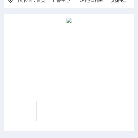
当前位置：
首页
产品中心
气相色谱耗材
安捷伦气相耗材