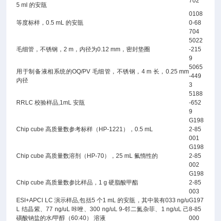
702
5 ml 的安瓿
0108
等度标样，0.5 mL 的安瓿
0-68
704
5022
毛细管，不锈钢，2 m，内径为0.12 mm，密封垫圈
-215
9
5065
用于制备液相系统的OQ/PV 毛细管，不锈钢，4 m 长，0.25 mm
-449
内径
3
5188
RRLC 校验样品,1mL 安瓿
-652
9
G198
Chip cube 高质量数参考标样（HP-1221），0.5 mL
2-85
001
G198
Chip cube 高质量数溶剂（HP-70），25 mL 氟惰性的
2-85
002
G198
Chip cube 高质量数参比样品，1 g 硬脂酸甲酯
2-85
003
ESI+APCI LC 演示样品,包括5 个1 mL 的安瓿，其中装有033 ng/u
G197
L 结晶紫、77 ng/uL 咔唑、300 ng/uL 9-邻二氮杂菲、1 ng/uL 己
8-85
磺酸钠盐的水/甲醇（60:40） 溶液
000