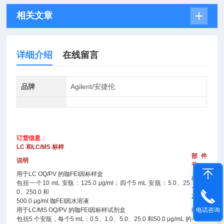
相关文章
详细介绍
在线留言
品牌
Agilent/安捷伦
订货信息
：
LC 和LC/MS 标样
部件
说明
号
用于LC OQ/PV 的咖FEI因标样盒
8500
包括一个10 mL 安瓿：125.0 μg/ml；四个5 mL 安瓿：5.0、25.
-676
0、250.0 和
2
500.0 μg/ml 咖FEI因水溶液
用于LC/MS OQ/PV 的咖FEI因标样试剂盒
8500
电话咨询
包括5 个安瓿，每个5 mL：0.5、1.0、5.0、25.0 和50.0 μg/mL 的
-691