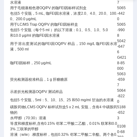
水溶液
7
用于毛细液相色谱OQ/PV 的咖FEI因标样试剂盒
5065
包括5 个安瓿，5 mL, 咖FEI因水溶液，浓度2.0、4.0、20.0、100.
-442
0、200.0 μg/mL
0
用于LC/MS Trap OQ/PV 的咖FEI因标样盒
5065
包括5 个安瓿（每个5 ml ）的以下溶液：0.1、0.5、1.0、5.0
-990
和10.0 μg/ml 的咖FEI因水溶液
8
5042
用于溶出度测试的咖FEI因OQ/PV 样品，150 mg/L 咖FEI因水溶
-647
液，500 ml
6
G421
咖FEI因标样，250 μg/mL
8-85
000
5063
荧光检测器校准样品，1 g 肝糖糖原
-659
7
5064
示差折光检测器OQ/PV 测试样品
-822
包括5 个安瓿，5ml：5、10、15、25 和50 mg/ml 甘油的水溶液
0
磺胺药物LCMS OQPV 标样试剂盒5 x 2 mL 安瓿，含有4 中磺胺药
5188
物的
-652
水/甲醇（70:30）溶液
3
等度和梯度标样,含有0.15% 邻苯二甲酸二乙酯，0.01% 联苯和0.0
0108
3% 三联苯的甲醇
0-68
溶液（w/w）.梯度标样，包括0.32% 邻苯二甲酸二辛酯。两个各0.