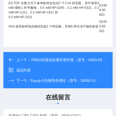
ES-TOF 生物大分子参考标样盒包括7 个2 ml 的安瓿，其中装有5
G196
mM 嘌呤1 M 甲酸铵，0.5 mM HP-0285，0.1 mM HP-0321，0.2
9-85
mM HP-1221，0.2 mM HP-1821 和
003
0.5 mM HP-2421
G245
HSA 多肽标样混合物试剂盒2 个样品瓶，含有6 种冷冻干燥的多肽
5-85
001
上一个：
7890A安捷伦柱塞杆密封垫（货号：5063-6589）
返回列表
下一个：
Equity-5毛细管色谱柱（货号：28092-U）
在线留言