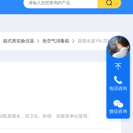
6*250mm/5um 5020-01732
大连依利特Hypersil ODS2 250*
箱式类实验仪器
热空气消毒箱
蒸馏水器YN-ZD-5
电话咨询
微信咨询
制取蒸馏水，供卫生、科研、实验室单位使用。