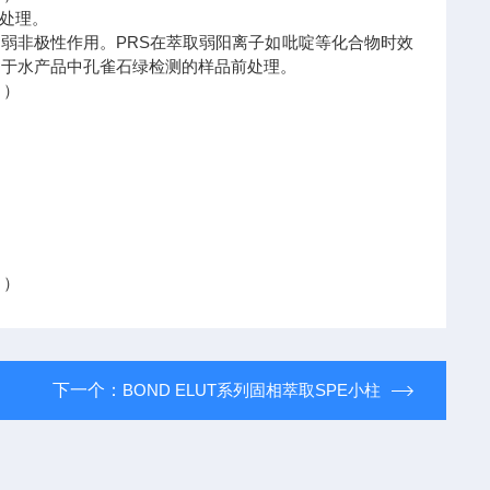
处理。
弱非极性作用。PRS在萃取弱阳离子如吡啶等化合物时效
用于水产品中孔雀石绿检测的样品前处理。
 ）
 ）
下一个：
BOND ELUT系列固相萃取SPE小柱