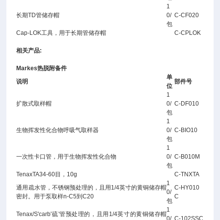
1
长期TD管储存帽
0/
C-CF020
包
Cap-LOK工具，用于长期管储存帽
C-CPLOK
相关产品:
Markes热脱附备件
单
说明
部件号
位
1
扩散式取样帽
0/
C-DF010
包
1
生物挥发性化合物呼吸气取样器
0/
C-BIO10
包
1
一次性卡口管，用于生物挥发性化合物
0/
C-B010M
包
TenaxTA34-60目，10g
C-TNXTA
1
通用疏水管，不锈钢预处理的，且用1/4英寸的黄铜储存帽
C-HY010
0/
密封。用于泵取样n-C5到C20
C
包
1
Tenax/S'carb'硫'管预处理的，且用1/4英寸的黄铜储存帽
0/
C-102SSC