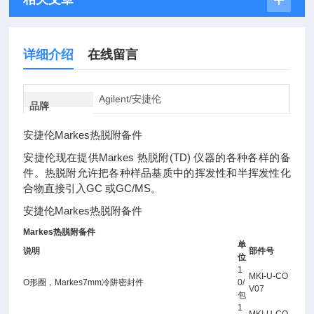
详细介绍
在线留言
Agilent/安捷伦
品牌
安捷伦Markes热脱附备件
安捷伦现在提供Markes 热脱附(TD) 仪器的各种各样的备
件。热脱附允许把各种样品基质中的挥发性和半挥发性化
合物直接引入GC 或GC/MS。
安捷伦Markes热脱附备件
Markes热脱附备件
单
说明
部件号
位
1
MKI-U-CO
O形圈，Markes7mm冷阱密封件
0/
V07
包
1