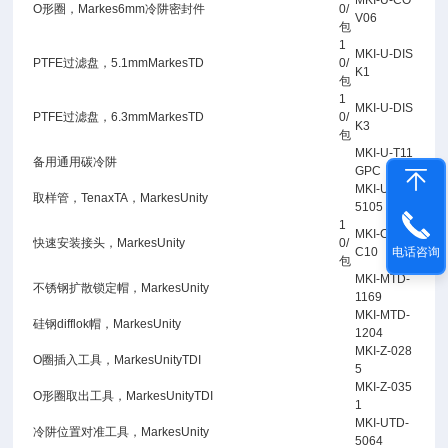
MKI-U-CO
O形圈，Markes6mm冷阱密封件
0/
V06
包
1
MKI-U-DIS
PTFE过滤盘，5.1mmMarkesTD
0/
K1
包
1
MKI-U-DIS
PTFE过滤盘，6.3mmMarkesTD
0/
K3
包
MKI-U-T11
备用通用碳冷阱
GPC
MKI-UTD-
取样管，TenaxTA，MarkesUnity
5105
1
MKI-C-QS
快速安装接头，MarkesUnity
0/
电话咨询
C10
包
MKI-MTD-
不锈钢扩散锁定帽，MarkesUnity
1169
MKI-MTD-
硅钢difflok帽，MarkesUnity
1204
MKI-Z-028
O圈插入工具，MarkesUnityTDI
5
MKI-Z-035
O形圈取出工具，MarkesUnityTDI
1
MKI-UTD-
冷阱位置对准工具，MarkesUnity
5064