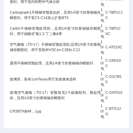
密封。用于室内和野外气体分析
包
1
Carbograph1不锈钢管预老化的，且用1/4英寸的青铜储存
C-TBP1C1
0/
帽密封。用于泵C5-C14加上扩散BTX
C
包
1
CarbX不锈钢管预处理的，且用1/4英寸的黄铜储存帽密
C-TBP1C
0/
封。用于抽吸/扩散1.3-丁二烯&苯
XC
包
1
空气毒物（TO-17）不锈钢管预处理的,且用1/4英寸的黄铜
0/
C-AT010C
储存帽密封。用于泵取样VOCsn-C3到n-C12
包
1
C-UN010
通用不锈钢管预处理，且用1/4英寸的黄铜储存帽密封
0/
C
包
1
C-G1CM1
玻璃管，装有1cmTenax用于直接液体进样
0/
0
包
1
玻璃空气毒物（TO-17）管预填充2个碳吸附剂，预处理
C-GAT010
0/
的，且用1/4英寸的黄铜储存帽密封
C
包
1
C-BTX1U
CRSBTX标样，1μg
0/
G
包