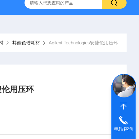
6*250mm/5um 5020-01732
大连依利特Hypersil ODS2 250*
材
其他色谱耗材
Agilent Technologies安捷伦用压环
s安捷伦用压环
电话咨询