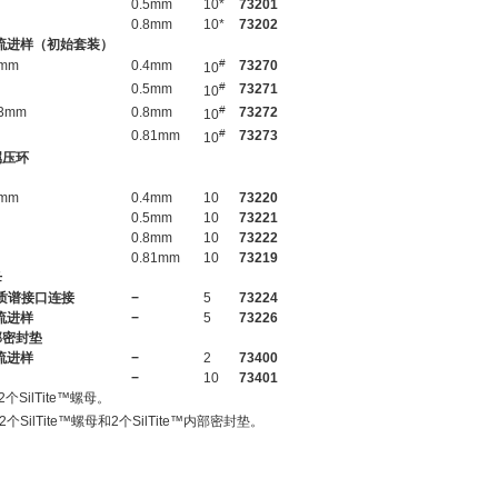
0.5mm
10*
73201
0.8mm
10*
73202
流进样（初始套装）
#
5mm
0.4mm
73270
10
#
0.5mm
73271
10
#
53mm
0.8mm
73272
10
#
0.81mm
73273
10
金属压环
5mm
0.4mm
10
73220
0.5mm
10
73221
0.8mm
10
73222
0.81mm
10
73219
母
，质谱接口连接
−
5
73224
流进样
−
5
73226
内部密封垫
流进样
−
2
73400
−
10
73401
个SilTite™螺母。
个SilTite™螺母和2个SilTite™内部密封垫。