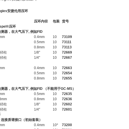
nologies安捷伦用压环
压环内径
包装
货号
spel®压环
测器，在大气压下, 例如FID
5mm
0.4mm
10
73109
0.5mm
10
73111
0.8mm
10
73113
外径柱
1/8"
10
72669
外径柱
1/4"
10
72667
5mm
0.4mm
10
72663
0.5mm
10
72654
0.8mm
10
72655
测器，在大气压下, 例如FID （不能用于GC-MS）
2mm
0.5mm
10
72635
53mm
0.8mm
10
72636
外径柱
1/8"
10
72602
外径柱
1/4"
10
72601
环
，连接质谱接口（初始套装）
5mm
0.4mm
10*
73200