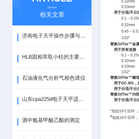
0.32mm
0.53mm
用于分流/不分
相关文章
0.1 – 0.2
0.32mm
0.45 – 0.
济南电子天平操作步骤与维护注意事项
1/32"
替换SilTite™
用于所有连接
0.1 – 0.2
HLB固相萃取小柱的主要特点和采购指南
0.32mm
0.53mm
1/32"
石油液化气分析气相色谱仪
替换SilTite™螺
用于GC-MS
用于分流/不分
替换SilTite™
山东cpa225d电子天平适用于实验室及工业精密称量
用于分流/不分
*包括10个压环，2
#
包括10个压环，2
酒中氨基甲酸乙酯的测定