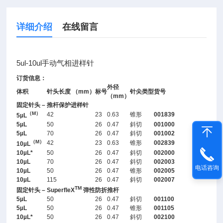
详细介绍
在线留言
5ul-10ul手动气相进样针
订货信息：
外径
体积
针头长度 （mm）
标号
针尖类型
货号
（mm）
固定针头 – 推杆保护进样针
（M）
42
23
0.63
锥形
001839
5µL
5µL
50
26
0.47
斜切
001000
5µL
70
26
0.47
斜切
001002
（M）
42
23
0.63
锥形
002839
10µL
10µL*
50
26
0.47
斜切
002000
10µL
70
26
0.47
斜切
002003
电话咨询
10µL
50
26
0.47
锥形
002005
10µL
115
26
0.47
斜切
002007
TM
固定针头 – SuperfleX
弹性防折推杆
5µL
50
26
0.47
斜切
001100
5µL
50
26
0.47
锥形
001105
10µL*
50
26
0.47
斜切
002100