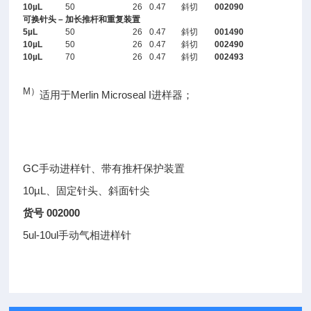
10µL
50
26
0.47
斜切
002090
可换针头 – 加长推杆和重复装置
5µL
50
26
0.47
斜切
001490
10µL
50
26
0.47
斜切
002490
10µL
70
26
0.47
斜切
002493
M）
适用于Merlin Microseal I进样器；
GC手动进样针、带有推杆保护装置
10µL、固定针头、斜面针尖
货号
002000
5ul-10ul手动气相进样针