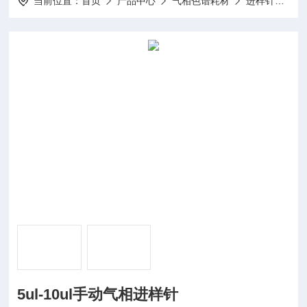
当前位置：
首页
产品中心
气相色谱耗材
进样针（尖头微量注射器）
5ul-10ul手动气相进样针