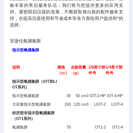
验丰富的售后服务队伍；我们将为您提供更多的应用支
持。紧密跟踪仪器的发展，不断获取推出新的配件服务支
持，在提高仪器使用和节省成本等各方面给用户提供和*的
选择。
安捷伦氧捕集阱
指示型氧捕集阱
说明
规格
去除容量
1/8
英寸部
1/4
英寸部
（cc）
（g）
件号
件号
指示型氧捕集阱（
IOT
和
LI
OT
系列）
指示型氧捕集阱
30
50 cm
3
IOT-2-HP
IOT-4-HP
大容量指示型氧捕集阱
150
120 cm
3
LIOT-2
LIOT-4
经济型非指示型氧捕集阱
（
OT1
系列）
氧捕集阱
70
OT1-2
OT1-4