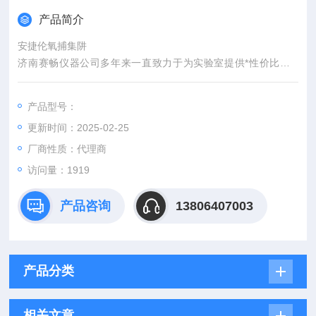
产品简介
安捷伦氧捕集阱
济南赛畅仪器公司多年来一直致力于为实验室提供*性价比的G
C、HPLC、AA等实验室分析仪器和消耗品及零配件，希望以我
们Z诚挚的服务为客户节省成本，提高效率。
产品型号：
我公司坚持“追求品质，真诚服务用户"为原则，不断创新，不断
更新时间：2025-02-25
开拓，以诚信为基础，以科学为根本，已成为集仪器设备安装、
调试、培训、服务、维修和技术咨询为一体的专业化科技公司。
厂商性质：代理商
公司以优良的品质、优惠的价格、真诚的服务在山
访问量：1919
产品咨询
13806407003
产品分类
相关文章