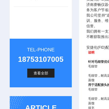
济南赛畅仪器
务为客户节
我公司坚持“
训、服务、维
信誉。
我们拥有一支
不断获取推出
安捷伦(FID)
TEL-PHONE
说明
18753107005
针对毛细管优
毛细管
查看全部
毛细管，耐高
蒸馏
用于适配接头
毛细管
毛细管，耐高
蒸馏
ARTICLE
填充