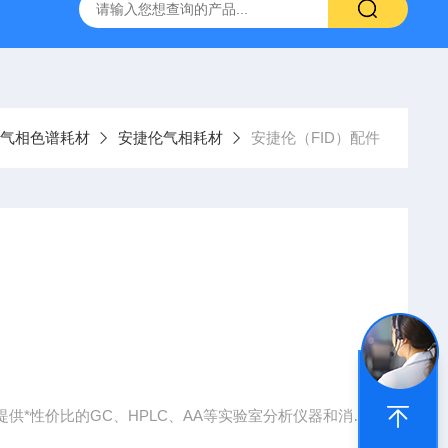
6*250mm/5um 5020-01732
大连依利特Hypersil ODS2 250*
气相色谱耗材
安捷伦气相耗材
安捷伦（FID）配件
供*性价比的GC、HPLC、AA等实验室分析仪器和消耗
节省成本，提高效率。