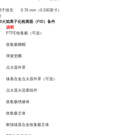
用于填充
0.76 mm
（0.030
英寸
）
析
0
火焰离子化检测器
（FID）
备件
说明
PTFE
收集极（可选）
收集极螺帽
弹簧垫圈
点火器外罩
镍基合金点火器外罩（可选）
点火器火花塞组件
收集极绝缘体
收集极主体
耐蚀镍基合金收集极主体