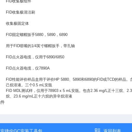
FID
收集极组件
FID
收集极清洁刷
收集极固定体
FID
固定螺帽扳手
5880
，
5890
，
6890
用于
FID
喷嘴的
1/4
英寸螺帽扳手，带孔轴
FID
点火器电缆，仅用于
6890/6850
FID
点火器电缆，仅
7890A
FID
性能评价样品盒用于评价
HP 5880
、
5890
和
6890
的
FID
或
TCD
的样品。
己烷溶液。三个
0.5 mL
安瓿
FID MDL
测试样，仅用于
78903 x 5 mL
安瓿。包含
2.36 mg/L
正十三烷、
2.
烷、
23.6 mg/mL
正十六烷的异辛烷溶液
配件
：
安捷伦GC安装工具包
返回列表