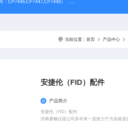
CP7446,CP7447,CP7448）
岛津GL Inertsil ODS-3 4.
当前位置：
首页
产品中心
安捷伦（FID）配件
产品简介
安捷伦（FID）配件
济南赛畅仪器公司多年来一直致力于为实验室提
品及零配件，希望以我们Z诚挚的服务为客户