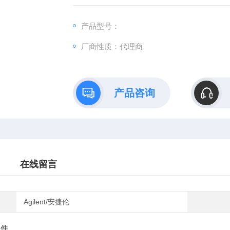
我公司坚持“追求品质，真诚服务用户"为原
已成为集仪器设备安装、调试、培训、服务、
产品型号：
厂商性质：代理商
产品咨询
在线留言
Agilent/安捷伦
配件