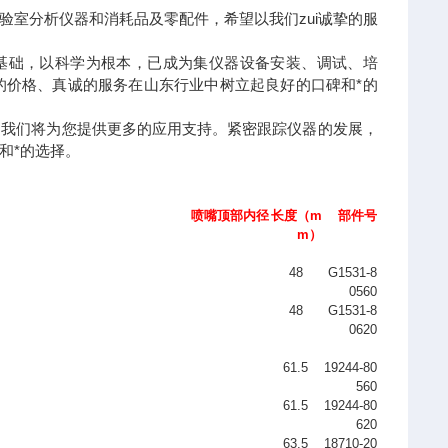
实验室分析仪器和消耗品及零配件，希望以我们zui诚挚的服
为基础，以科学为根本，已成为集仪器设备安装、调试、培
的价格、真诚的服务在山东行业中树立起良好的口碑和*的
；我们将为您提供更多的应用支持。紧密跟踪仪器的发展，
和*的选择。
喷嘴顶部内径
长度
（m
部件号
m）
48
G1531-8
0560
48
G1531-8
0620
61.5
19244-80
560
61.5
19244-80
620
63.5
18710-20