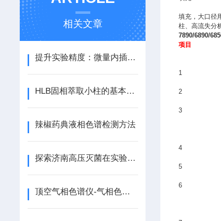
填充，大口径
相关文章
柱、高流失分
7890/6890/685
项目
提升实验精度：微量内插管的设计与功能介绍
1
HLB固相萃取小柱的基本原理和主要特征是怎样的？
2
3
辣椒药典液相色谱检测方法
4
探索济南高压灭菌在实验室中的应用与优势
5
6
顶空气相色谱仪-气相色谱法分析食品包装材料中的有机溶剂残留